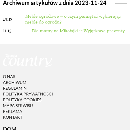
Archiwum artykułów z dnia 2023-11-24
Meble ogrodowe – o czym pamiętać wybierając
BUDUJEMY DOM
14:13
meble do ogrodu?
11:13
Dla mamy na Mikołajki ✧ Wyjątkowe prezenty
OGRÓD
WARZYWA I OWOCE
ROŚLINY OGRODOWE
O NAS
ARCHIWUM
REGULAMIN
PORADY
POLITYKA PRYWATNOŚCI
POLITYKA COOKIES
MAPA SERWISU
ZIELEŃ W DOMU
REKLAMA
KONTAKT
PROJEKTOWANIE OGRODU
DOM