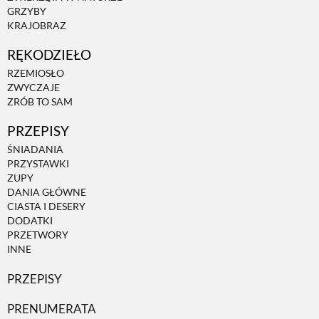
GRZYBY
KRAJOBRAZ
ZWIERZĘTA W NATURZE
RĘKODZIEŁO
RZEMIOSŁO
GRZYBY
ZWYCZAJE
ZRÓB TO SAM
KRAJOBRAZ
PRZEPISY
ŚNIADANIA
PRZYSTAWKI
RĘKODZIEŁO
ZUPY
DANIA GŁÓWNE
CIASTA I DESERY
RZEMIOSŁO
DODATKI
PRZETWORY
INNE
ZWYCZAJE
PRZEPISY
ZRÓB TO SAM
PRENUMERATA