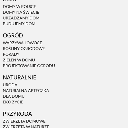
DOMY W POLSCE
DOMY NA ŚWIECIE
NATURALNIE
URZĄDZAMY DOM
BUDUJEMY DOM
URODA
OGRÓD
WARZYWA I OWOCE
ROŚLINY OGRODOWE
NATURALNA APTECZKA
PORADY
ZIELEŃ W DOMU
PROJEKTOWANIE OGRODU
DLA DOMU
NATURALNIE
URODA
EKO ŻYCIE
NATURALNA APTECZKA
DLA DOMU
EKO ŻYCIE
PRZYRODA
PRZYRODA
ZWIERZĘTA DOMOWE
ZWIERZĘTA DOMOWE
ZWIERZĘTA W NATURZE