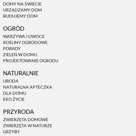
DOMY NA ŚWIECIE
URZĄDZAMY DOM
NATURALNIE
BUDUJEMY DOM
OGRÓD
URODA
WARZYWA I OWOCE
ROŚLINY OGRODOWE
PORADY
NATURALNA APTECZKA
ZIELEŃ W DOMU
PROJEKTOWANIE OGRODU
NATURALNIE
DLA DOMU
URODA
NATURALNA APTECZKA
EKO ŻYCIE
DLA DOMU
EKO ŻYCIE
PRZYRODA
PRZYRODA
ZWIERZĘTA DOMOWE
ZWIERZĘTA W NATURZE
ZWIERZĘTA DOMOWE
GRZYBY