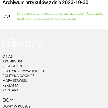
Archiwum artykułów z dnia 2023-10-30
10 pomysłów na zupy najlepsze na jesień! Rozgrzeją,
BUDUJEMY DOM
17:31
uzdrowią i rozpieszczą podniebienie
OGRÓD
WARZYWA I OWOCE
O NAS
ROŚLINY OGRODOWE
ARCHIWUM
REGULAMIN
POLITYKA PRYWATNOŚCI
PORADY
POLITYKA COOKIES
MAPA SERWISU
REKLAMA
KONTAKT
ZIELEŃ W DOMU
DOM
PROJEKTOWANIE OGRODU
DOMY W POLSCE