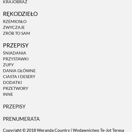
KRAJOBRAZ
RĘKODZIEŁO
ZWIERZĘTA W NATURZE
RZEMIOSŁO
ZWYCZAJE
GRZYBY
ZRÓB TO SAM
PRZEPISY
KRAJOBRAZ
ŚNIADANIA
PRZYSTAWKI
ZUPY
RĘKODZIEŁO
DANIA GŁÓWNE
CIASTA I DESERY
DODATKI
RZEMIOSŁO
PRZETWORY
INNE
PRZEPISY
ZWYCZAJE
PRENUMERATA
ZRÓB TO SAM
Copyright © 2018 Weranda Country | Wydawnictwo Te-Jot Teresa