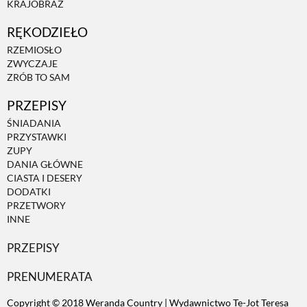
KRAJOBRAZ
RĘKODZIEŁO
ZWIERZĘTA W NATURZE
RZEMIOSŁO
ZWYCZAJE
GRZYBY
ZRÓB TO SAM
PRZEPISY
KRAJOBRAZ
ŚNIADANIA
PRZYSTAWKI
ZUPY
RĘKODZIEŁO
DANIA GŁÓWNE
CIASTA I DESERY
DODATKI
RZEMIOSŁO
PRZETWORY
INNE
PRZEPISY
ZWYCZAJE
PRENUMERATA
ZRÓB TO SAM
Copyright © 2018 Weranda Country | Wydawnictwo Te-Jot Teresa