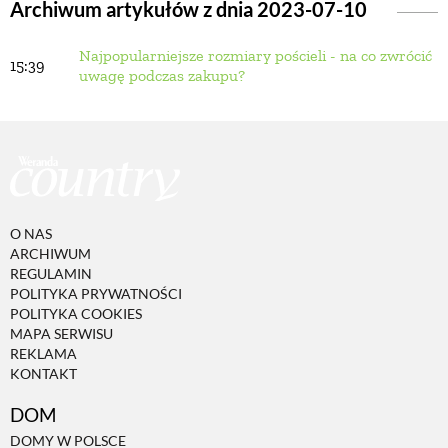
Archiwum artykułów z dnia 2023-07-10
Najpopularniejsze rozmiary pościeli - na co zwrócić
BUDUJEMY DOM
15:39
uwagę podczas zakupu?
OGRÓD
WARZYWA I OWOCE
O NAS
ROŚLINY OGRODOWE
ARCHIWUM
REGULAMIN
POLITYKA PRYWATNOŚCI
PORADY
POLITYKA COOKIES
MAPA SERWISU
REKLAMA
KONTAKT
ZIELEŃ W DOMU
DOM
PROJEKTOWANIE OGRODU
DOMY W POLSCE