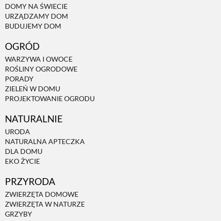
DOMY NA ŚWIECIE
URZĄDZAMY DOM
NATURALNIE
BUDUJEMY DOM
OGRÓD
URODA
WARZYWA I OWOCE
ROŚLINY OGRODOWE
PORADY
NATURALNA APTECZKA
ZIELEŃ W DOMU
PROJEKTOWANIE OGRODU
NATURALNIE
DLA DOMU
URODA
NATURALNA APTECZKA
EKO ŻYCIE
DLA DOMU
EKO ŻYCIE
PRZYRODA
PRZYRODA
ZWIERZĘTA DOMOWE
ZWIERZĘTA W NATURZE
ZWIERZĘTA DOMOWE
GRZYBY