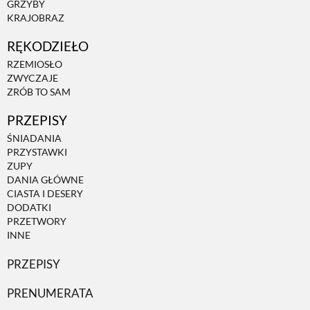
GRZYBY
KRAJOBRAZ
ZWIERZĘTA W NATURZE
RĘKODZIEŁO
RZEMIOSŁO
GRZYBY
ZWYCZAJE
ZRÓB TO SAM
PRZEPISY
KRAJOBRAZ
ŚNIADANIA
PRZYSTAWKI
RĘKODZIEŁO
ZUPY
DANIA GŁÓWNE
CIASTA I DESERY
RZEMIOSŁO
DODATKI
PRZETWORY
INNE
ZWYCZAJE
PRZEPISY
PRENUMERATA
ZRÓB TO SAM