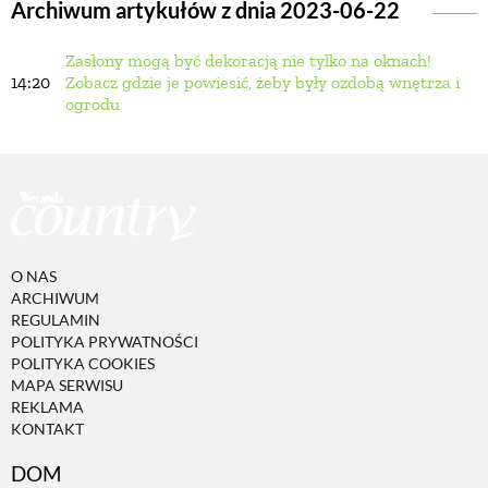
Archiwum artykułów z dnia 2023-06-22
Zasłony mogą być dekoracją nie tylko na oknach!
BUDUJEMY DOM
14:20
Zobacz gdzie je powiesić, żeby były ozdobą wnętrza i
ogrodu
OGRÓD
WARZYWA I OWOCE
ROŚLINY OGRODOWE
O NAS
ARCHIWUM
REGULAMIN
PORADY
POLITYKA PRYWATNOŚCI
POLITYKA COOKIES
MAPA SERWISU
REKLAMA
ZIELEŃ W DOMU
KONTAKT
DOM
PROJEKTOWANIE OGRODU