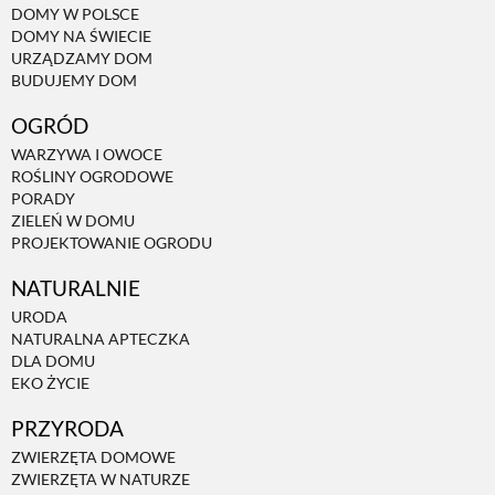
DOMY W POLSCE
DOMY NA ŚWIECIE
NATURALNIE
URZĄDZAMY DOM
BUDUJEMY DOM
OGRÓD
URODA
WARZYWA I OWOCE
ROŚLINY OGRODOWE
NATURALNA APTECZKA
PORADY
ZIELEŃ W DOMU
PROJEKTOWANIE OGRODU
DLA DOMU
NATURALNIE
URODA
EKO ŻYCIE
NATURALNA APTECZKA
DLA DOMU
EKO ŻYCIE
PRZYRODA
PRZYRODA
ZWIERZĘTA DOMOWE
ZWIERZĘTA DOMOWE
ZWIERZĘTA W NATURZE