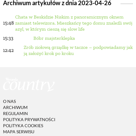
Archiwum artykułów z dnia 2023-04-26
Chata w Beskidzie Niskim z panoramicznym oknem
BUDUJEMY DOM
15:48
zamiast telewizora. Mieszkańcy tego domu znaleźli swój
azyl, w którym cieszą się slow life
OGRÓD
15:33
Bóbr majsterklepka
Zrób ziołową grządkę w taczce – podpowiadamy jak
12:42
ją założyć krok po kroku
WARZYWA I OWOCE
ROŚLINY OGRODOWE
PORADY
O NAS
ARCHIWUM
REGULAMIN
ZIELEŃ W DOMU
POLITYKA PRYWATNOŚCI
POLITYKA COOKIES
MAPA SERWISU
PROJEKTOWANIE OGRODU