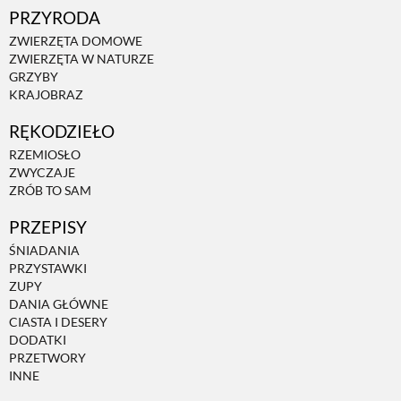
PRZYRODA
ZWIERZĘTA W NATURZE
ZWIERZĘTA DOMOWE
ZWIERZĘTA W NATURZE
GRZYBY
KRAJOBRAZ
GRZYBY
RĘKODZIEŁO
KRAJOBRAZ
RZEMIOSŁO
ZWYCZAJE
ZRÓB TO SAM
RĘKODZIEŁO
PRZEPISY
ŚNIADANIA
RZEMIOSŁO
PRZYSTAWKI
ZUPY
DANIA GŁÓWNE
CIASTA I DESERY
ZWYCZAJE
DODATKI
PRZETWORY
INNE
ZRÓB TO SAM