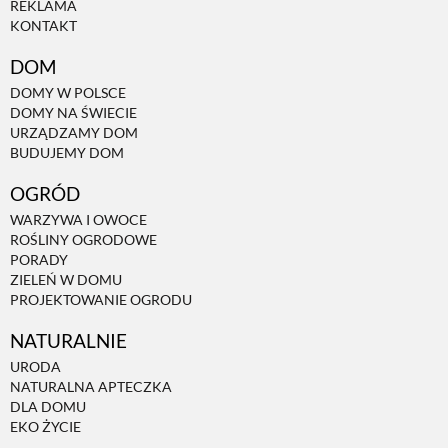
REKLAMA
KONTAKT
NATURALNIE
DOM
DOMY W POLSCE
DOMY NA ŚWIECIE
URODA
URZĄDZAMY DOM
BUDUJEMY DOM
NATURALNA APTECZKA
OGRÓD
WARZYWA I OWOCE
ROŚLINY OGRODOWE
DLA DOMU
PORADY
ZIELEŃ W DOMU
PROJEKTOWANIE OGRODU
EKO ŻYCIE
NATURALNIE
URODA
PRZYRODA
NATURALNA APTECZKA
DLA DOMU
EKO ŻYCIE
ZWIERZĘTA DOMOWE