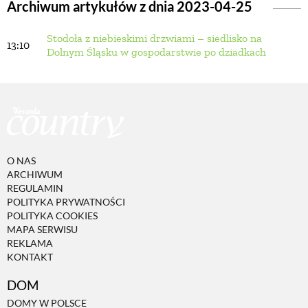
Archiwum artykułów z dnia 2023-04-25
Stodoła z niebieskimi drzwiami – siedlisko na
BUDUJEMY DOM
13:10
Dolnym Śląsku w gospodarstwie po dziadkach
OGRÓD
WARZYWA I OWOCE
O NAS
ROŚLINY OGRODOWE
ARCHIWUM
REGULAMIN
POLITYKA PRYWATNOŚCI
PORADY
POLITYKA COOKIES
MAPA SERWISU
REKLAMA
KONTAKT
ZIELEŃ W DOMU
DOM
PROJEKTOWANIE OGRODU
DOMY W POLSCE