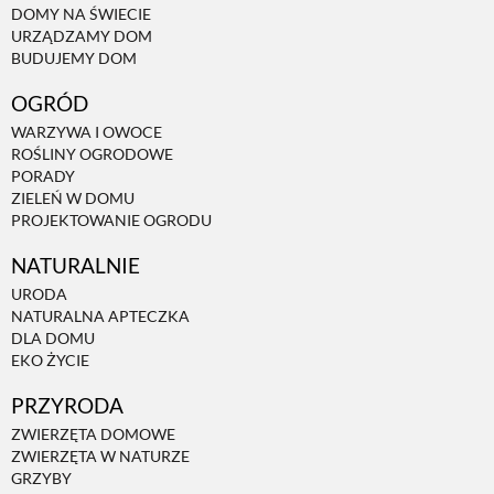
DOMY NA ŚWIECIE
URZĄDZAMY DOM
NATURALNIE
BUDUJEMY DOM
OGRÓD
URODA
WARZYWA I OWOCE
ROŚLINY OGRODOWE
PORADY
NATURALNA APTECZKA
ZIELEŃ W DOMU
PROJEKTOWANIE OGRODU
NATURALNIE
DLA DOMU
URODA
NATURALNA APTECZKA
EKO ŻYCIE
DLA DOMU
EKO ŻYCIE
PRZYRODA
PRZYRODA
ZWIERZĘTA DOMOWE
ZWIERZĘTA W NATURZE
ZWIERZĘTA DOMOWE
GRZYBY