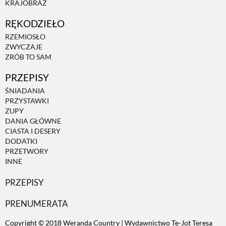
KRAJOBRAZ
RĘKODZIEŁO
ZWIERZĘTA W NATURZE
RZEMIOSŁO
ZWYCZAJE
GRZYBY
ZRÓB TO SAM
PRZEPISY
KRAJOBRAZ
ŚNIADANIA
PRZYSTAWKI
ZUPY
RĘKODZIEŁO
DANIA GŁÓWNE
CIASTA I DESERY
DODATKI
RZEMIOSŁO
PRZETWORY
INNE
PRZEPISY
ZWYCZAJE
PRENUMERATA
ZRÓB TO SAM
Copyright © 2018 Weranda Country | Wydawnictwo Te-Jot Teresa