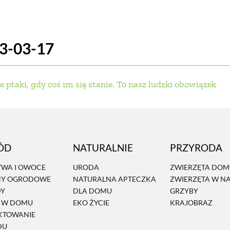
SCE
DOMY NA ŚWIECIE
URZĄDZAMY D
23-03-17
 I OWOCE
ROŚLINY OGRODOWE
PORA
 OGRODU
NATURALNIE
URODA
NATU
e ptaki, gdy coś im się stanie. To nasz ludzki obowiązek
U
EKO ŻYCIE
PRZYRODA
ZWIERZĘT
URZE
GRZYBY
KRAJOBRAZ
RĘKODZI
ÓD
NATURALNIE
PRZYRODA
B TO SAM
PRZEPISY
ŚNIADANIA
PR
WA I OWOCE
URODA
ZWIERZĘTA DO
NY OGRODOWE
NATURALNA APTECZKA
ZWIERZĘTA W N
NE
CIASTA I DESERY
DODATKI
PRZE
DY
DLA DOMU
GRZYBY
Ń W DOMU
EKO ŻYCIE
KRAJOBRAZ
KTOWANIE
DU