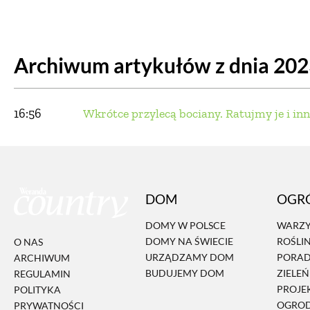
DOM
DOMY W POL
Archiwum artykułów z dnia 20
OGRÓD
WARZYWA
PROJEKTOWANIE
16:56
Wkrótce przylecą bociany. Ratujmy je i inn
DLA DOM
ZWIERZĘTA W NAT
DOM
OGR
ZWYCZAJE
ZRÓ
DOMY W POLSCE
WARZY
DOMY NA ŚWIECIE
ROŚLI
O NAS
DANIA GŁÓW
URZĄDZAMY DOM
PORA
ARCHIWUM
BUDUJEMY DOM
ZIELE
REGULAMIN
PROJE
POLITYKA
OGRO
PRYWATNOŚCI