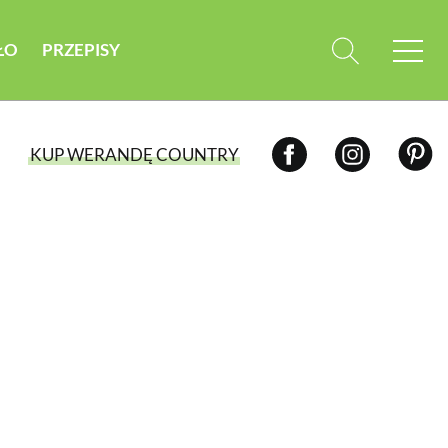
ŁO
PRZEPISY
KUP WERANDĘ COUNTRY
WYBIERZ TYP WYDANIA
WYDANIE DRUKOWANE
aktualny numer z dostawą do domu
E-WYDANIE PDF
przeglądaj bezpośrednio na Twoim
komputerze lub urządzeniu mobilnym