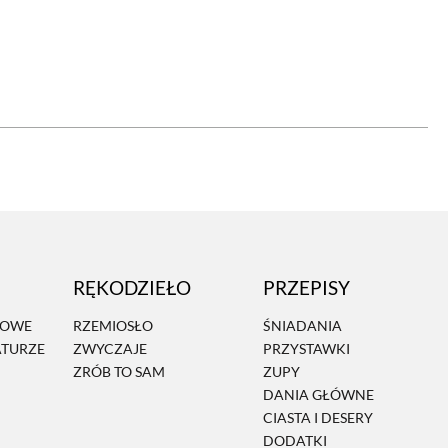
OM
BUDUJEMY DOM
DY
ZIELEŃ W DOMU
RALNA APTECZKA
A DOMOWE
EŁO
RZEMIOSŁO
RĘKODZIEŁO
PRZEPISY
ZYSTAWKI
ZUPY
MOWE
RZEMIOSŁO
ŚNIADANIA
ATURZE
ZWYCZAJE
PRZYSTAWKI
TWORY
INNE
ZRÓB TO SAM
ZUPY
DANIA GŁÓWNE
CIASTA I DESERY
DODATKI