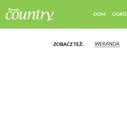
DOM
OGRÓ
WERANDA
ZOBACZ TEŻ:
LUB WYBIERZ JEDNĄ Z K