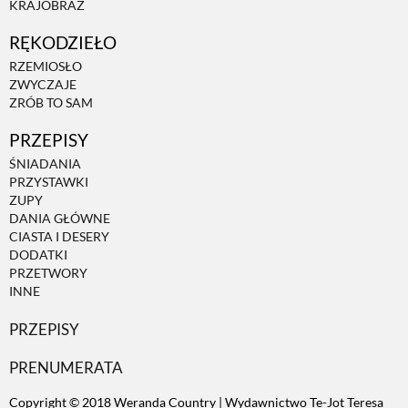
KRAJOBRAZ
RĘKODZIEŁO
ZWIERZĘTA W NATURZE
RZEMIOSŁO
ZWYCZAJE
GRZYBY
ZRÓB TO SAM
PRZEPISY
KRAJOBRAZ
ŚNIADANIA
PRZYSTAWKI
ZUPY
RĘKODZIEŁO
DANIA GŁÓWNE
CIASTA I DESERY
DODATKI
RZEMIOSŁO
PRZETWORY
INNE
PRZEPISY
ZWYCZAJE
PRENUMERATA
ZRÓB TO SAM
Copyright © 2018 Weranda Country | Wydawnictwo Te-Jot Teresa