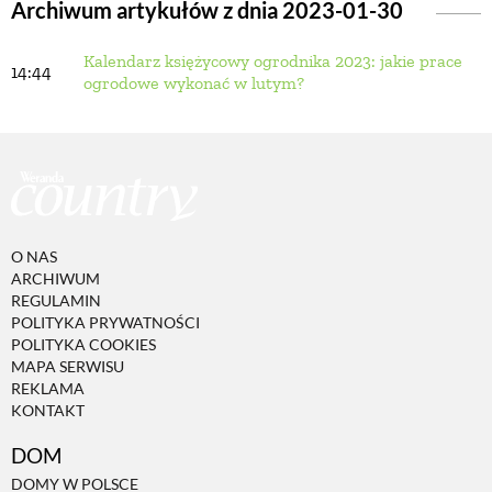
Archiwum artykułów z dnia 2023-01-30
Kalendarz księżycowy ogrodnika 2023: jakie prace
BUDUJEMY DOM
14:44
ogrodowe wykonać w lutym?
OGRÓD
WARZYWA I OWOCE
O NAS
ROŚLINY OGRODOWE
ARCHIWUM
REGULAMIN
POLITYKA PRYWATNOŚCI
PORADY
POLITYKA COOKIES
MAPA SERWISU
REKLAMA
KONTAKT
ZIELEŃ W DOMU
DOM
PROJEKTOWANIE OGRODU
DOMY W POLSCE