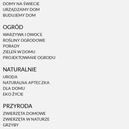
DOMY NA ŚWIECIE
URZĄDZAMY DOM
NATURALNIE
BUDUJEMY DOM
OGRÓD
URODA
WARZYWA I OWOCE
ROŚLINY OGRODOWE
PORADY
NATURALNA APTECZKA
ZIELEŃ W DOMU
PROJEKTOWANIE OGRODU
NATURALNIE
DLA DOMU
URODA
NATURALNA APTECZKA
EKO ŻYCIE
DLA DOMU
EKO ŻYCIE
PRZYRODA
PRZYRODA
ZWIERZĘTA DOMOWE
ZWIERZĘTA W NATURZE
ZWIERZĘTA DOMOWE
GRZYBY