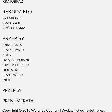
KRAJOBRAZ
RĘKODZIEŁO
ZWIERZĘTA W NATURZE
RZEMIOSŁO
ZWYCZAJE
GRZYBY
ZRÓB TO SAM
PRZEPISY
KRAJOBRAZ
ŚNIADANIA
PRZYSTAWKI
ZUPY
RĘKODZIEŁO
DANIA GŁÓWNE
CIASTA I DESERY
DODATKI
RZEMIOSŁO
PRZETWORY
INNE
PRZEPISY
ZWYCZAJE
PRENUMERATA
ZRÓB TO SAM
Copyright © 2018 Weranda Country | Wydawnictwo Te-Jot Teresa