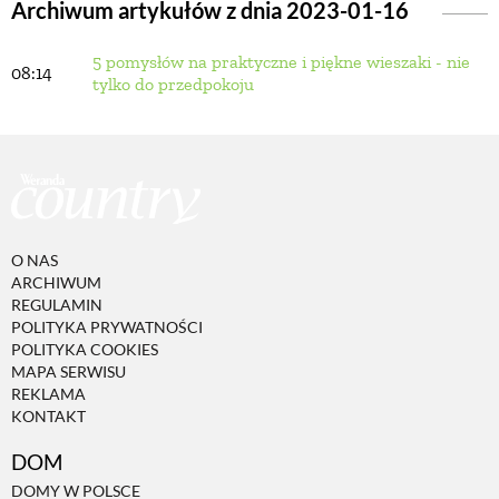
Archiwum artykułów z dnia 2023-01-16
5 pomysłów na praktyczne i piękne wieszaki - nie
BUDUJEMY DOM
08:14
tylko do przedpokoju
OGRÓD
WARZYWA I OWOCE
O NAS
ROŚLINY OGRODOWE
ARCHIWUM
REGULAMIN
POLITYKA PRYWATNOŚCI
PORADY
POLITYKA COOKIES
MAPA SERWISU
REKLAMA
KONTAKT
ZIELEŃ W DOMU
DOM
PROJEKTOWANIE OGRODU
DOMY W POLSCE