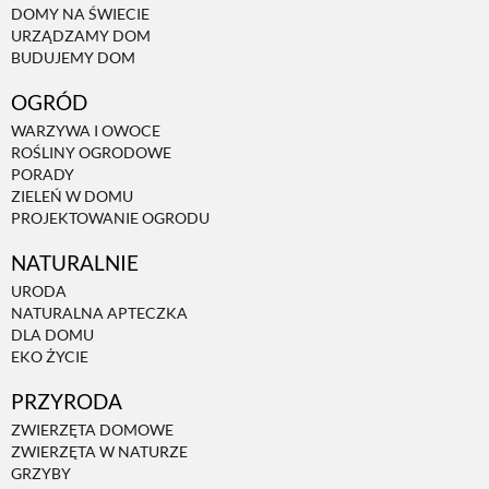
DOMY NA ŚWIECIE
URZĄDZAMY DOM
NATURALNIE
BUDUJEMY DOM
OGRÓD
URODA
WARZYWA I OWOCE
ROŚLINY OGRODOWE
PORADY
NATURALNA APTECZKA
ZIELEŃ W DOMU
PROJEKTOWANIE OGRODU
NATURALNIE
DLA DOMU
URODA
NATURALNA APTECZKA
EKO ŻYCIE
DLA DOMU
EKO ŻYCIE
PRZYRODA
PRZYRODA
ZWIERZĘTA DOMOWE
ZWIERZĘTA W NATURZE
ZWIERZĘTA DOMOWE
GRZYBY