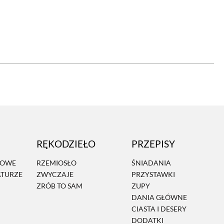
OM
BUDUJEMY DOM
DY
ZIELEŃ W DOMU
RALNA APTECZKA
A DOMOWE
EŁO
RZEMIOSŁO
RĘKODZIEŁO
PRZEPISY
ZYSTAWKI
ZUPY
MOWE
RZEMIOSŁO
ŚNIADANIA
ATURZE
ZWYCZAJE
PRZYSTAWKI
TWORY
INNE
ZRÓB TO SAM
ZUPY
DANIA GŁÓWNE
CIASTA I DESERY
DODATKI