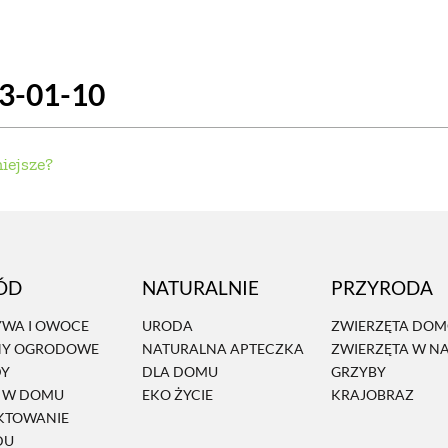
SCE
DOMY NA ŚWIECIE
URZĄDZAMY D
23-01-10
 I OWOCE
ROŚLINY OGRODOWE
PORA
 OGRODU
NATURALNIE
URODA
NATU
iejsze?
U
EKO ŻYCIE
PRZYRODA
ZWIERZĘT
URZE
GRZYBY
KRAJOBRAZ
RĘKODZI
ÓD
NATURALNIE
PRZYRODA
B TO SAM
PRZEPISY
ŚNIADANIA
PR
WA I OWOCE
URODA
ZWIERZĘTA DO
NY OGRODOWE
NATURALNA APTECZKA
ZWIERZĘTA W N
NE
CIASTA I DESERY
DODATKI
PRZE
DY
DLA DOMU
GRZYBY
Ń W DOMU
EKO ŻYCIE
KRAJOBRAZ
KTOWANIE
DU