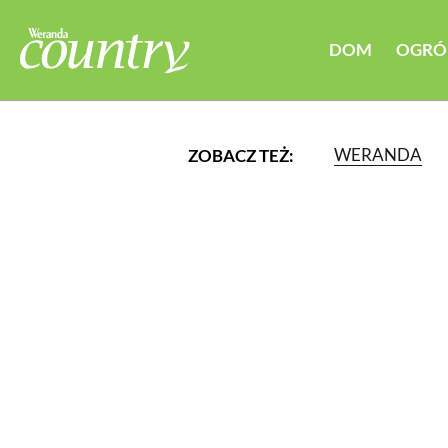
DOM
OGRÓ
WERANDA
ZOBACZ TEŻ:
LUB WYBIERZ JEDNĄ Z K