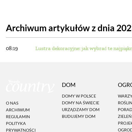
DOM
DOMY W POL
Archiwum artykułów z dnia 20
OGRÓD
WARZYWA
PROJEKTOWANIE
08:19
Lustra dekoracyjne: jak wybrać te najpiękn
DLA DOM
ZWIERZĘTA W NAT
DOM
OGR
ZWYCZAJE
ZRÓ
DOMY W POLSCE
WARZY
DOMY NA ŚWIECIE
ROŚLI
O NAS
DANIA GŁÓW
URZĄDZAMY DOM
PORA
ARCHIWUM
BUDUJEMY DOM
ZIELE
REGULAMIN
PROJE
POLITYKA
OGRO
PRYWATNOŚCI