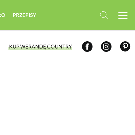
ŁO
PRZEPISY
KUP WERANDĘ COUNTRY
WYBIERZ TYP WYDANIA
WYDANIE DRUKOWANE
aktualny numer z dostawą do domu
E-WYDANIE PDF
przeglądaj bezpośrednio na Twoim
komputerze lub urządzeniu mobilnym