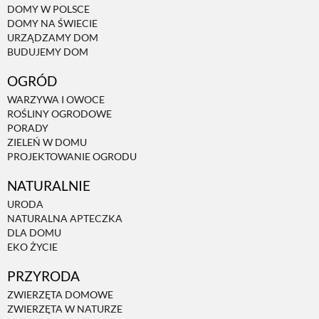
DOMY W POLSCE
DOMY NA ŚWIECIE
NATURALNIE
URZĄDZAMY DOM
BUDUJEMY DOM
OGRÓD
URODA
WARZYWA I OWOCE
ROŚLINY OGRODOWE
NATURALNA APTECZKA
PORADY
ZIELEŃ W DOMU
PROJEKTOWANIE OGRODU
DLA DOMU
NATURALNIE
URODA
EKO ŻYCIE
NATURALNA APTECZKA
DLA DOMU
EKO ŻYCIE
PRZYRODA
PRZYRODA
ZWIERZĘTA DOMOWE
ZWIERZĘTA DOMOWE
ZWIERZĘTA W NATURZE