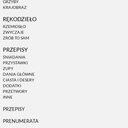
GRZYBY
KRAJOBRAZ
ZWIERZĘTA W NATURZE
RĘKODZIEŁO
RZEMIOSŁO
GRZYBY
ZWYCZAJE
ZRÓB TO SAM
PRZEPISY
KRAJOBRAZ
ŚNIADANIA
PRZYSTAWKI
RĘKODZIEŁO
ZUPY
DANIA GŁÓWNE
CIASTA I DESERY
RZEMIOSŁO
DODATKI
PRZETWORY
INNE
ZWYCZAJE
PRZEPISY
PRENUMERATA
ZRÓB TO SAM