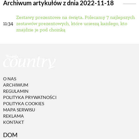
Archiwum artykułów z dnia 2022-11-18
Zestawy prezentowe na święta. Polecamy 7 najlepszych
BUDUJEMY DOM
11:34
zestawów prezentowych, które ucieszą każdego, kto
znajdzie je pod choinką
OGRÓD
WARZYWA I OWOCE
ROŚLINY OGRODOWE
O NAS
ARCHIWUM
REGULAMIN
PORADY
POLITYKA PRYWATNOŚCI
POLITYKA COOKIES
MAPA SERWISU
REKLAMA
ZIELEŃ W DOMU
KONTAKT
DOM
PROJEKTOWANIE OGRODU