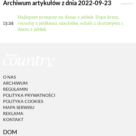
Archiwum artykułów z dnia 2022-09-23
Najlepsze przepisy na dania z jabłek. Zupa krem,
BUDUJEMY DOM
13:24
racuchy z jabłkami, szarlotka, schab z chutneyem i
dżem z jabłek
OGRÓD
WARZYWA I OWOCE
ROŚLINY OGRODOWE
O NAS
ARCHIWUM
REGULAMIN
PORADY
POLITYKA PRYWATNOŚCI
POLITYKA COOKIES
MAPA SERWISU
REKLAMA
ZIELEŃ W DOMU
KONTAKT
DOM
PROJEKTOWANIE OGRODU