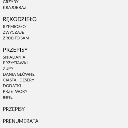
GRZYBY
KRAJOBRAZ
ZWIERZĘTA W NATURZE
RĘKODZIEŁO
RZEMIOSŁO
GRZYBY
ZWYCZAJE
ZRÓB TO SAM
PRZEPISY
KRAJOBRAZ
ŚNIADANIA
PRZYSTAWKI
RĘKODZIEŁO
ZUPY
DANIA GŁÓWNE
CIASTA I DESERY
RZEMIOSŁO
DODATKI
PRZETWORY
INNE
ZWYCZAJE
PRZEPISY
PRENUMERATA
ZRÓB TO SAM