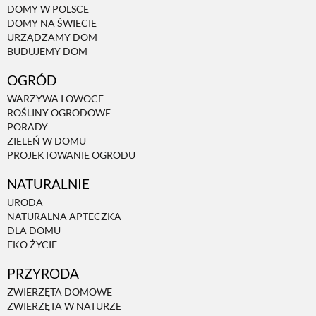
DOMY W POLSCE
DOMY NA ŚWIECIE
NATURALNIE
URZĄDZAMY DOM
BUDUJEMY DOM
OGRÓD
URODA
WARZYWA I OWOCE
ROŚLINY OGRODOWE
NATURALNA APTECZKA
PORADY
ZIELEŃ W DOMU
PROJEKTOWANIE OGRODU
DLA DOMU
NATURALNIE
URODA
EKO ŻYCIE
NATURALNA APTECZKA
DLA DOMU
EKO ŻYCIE
PRZYRODA
PRZYRODA
ZWIERZĘTA DOMOWE
ZWIERZĘTA DOMOWE
ZWIERZĘTA W NATURZE