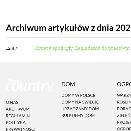
DOM
DOMY W POL
Archiwum artykułów z dnia 20
OGRÓD
WARZYWA
PROJEKTOWANIE
12:47
Kwiaty spod igły. Zaglądamy do pracowni 
DLA DOM
ZWIERZĘTA W NAT
DOM
OGR
ZWYCZAJE
ZRÓ
DOMY W POLSCE
WARZY
DOMY NA ŚWIECIE
ROŚLI
O NAS
DANIA GŁÓW
URZĄDZAMY DOM
PORA
ARCHIWUM
BUDUJEMY DOM
ZIELE
REGULAMIN
PROJE
POLITYKA
OGRO
PRYWATNOŚCI