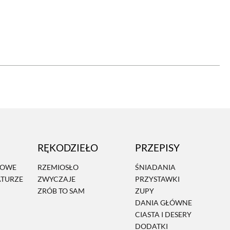
OM
BUDUJEMY DOM
DY
ZIELEŃ W DOMU
RALNA APTECZKA
A DOMOWE
EŁO
RZEMIOSŁO
RĘKODZIEŁO
PRZEPISY
ZYSTAWKI
ZUPY
MOWE
RZEMIOSŁO
ŚNIADANIA
ATURZE
ZWYCZAJE
PRZYSTAWKI
TWORY
INNE
ZRÓB TO SAM
ZUPY
DANIA GŁÓWNE
CIASTA I DESERY
DODATKI