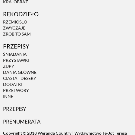
KRAJOBRAZ
RĘKODZIEŁO
ZWIERZĘTA W NATURZE
RZEMIOSŁO
ZWYCZAJE
GRZYBY
ZRÓB TO SAM
PRZEPISY
KRAJOBRAZ
ŚNIADANIA
PRZYSTAWKI
ZUPY
RĘKODZIEŁO
DANIA GŁÓWNE
CIASTA I DESERY
DODATKI
RZEMIOSŁO
PRZETWORY
INNE
PRZEPISY
ZWYCZAJE
PRENUMERATA
ZRÓB TO SAM
Copyright © 2018 Weranda Country | Wydawnictwo Te-Jot Teresa