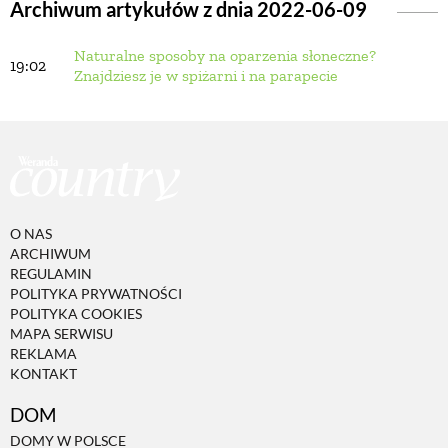
Archiwum artykułów z dnia 2022-06-09
Naturalne sposoby na oparzenia słoneczne?
BUDUJEMY DOM
19:02
Znajdziesz je w spiżarni i na parapecie
OGRÓD
WARZYWA I OWOCE
O NAS
ROŚLINY OGRODOWE
ARCHIWUM
REGULAMIN
POLITYKA PRYWATNOŚCI
PORADY
POLITYKA COOKIES
MAPA SERWISU
REKLAMA
KONTAKT
ZIELEŃ W DOMU
DOM
PROJEKTOWANIE OGRODU
DOMY W POLSCE