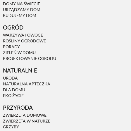
DOMY NA ŚWIECIE
URZĄDZAMY DOM
NATURALNIE
BUDUJEMY DOM
OGRÓD
URODA
WARZYWA I OWOCE
ROŚLINY OGRODOWE
PORADY
NATURALNA APTECZKA
ZIELEŃ W DOMU
PROJEKTOWANIE OGRODU
NATURALNIE
DLA DOMU
URODA
NATURALNA APTECZKA
EKO ŻYCIE
DLA DOMU
EKO ŻYCIE
PRZYRODA
PRZYRODA
ZWIERZĘTA DOMOWE
ZWIERZĘTA W NATURZE
ZWIERZĘTA DOMOWE
GRZYBY