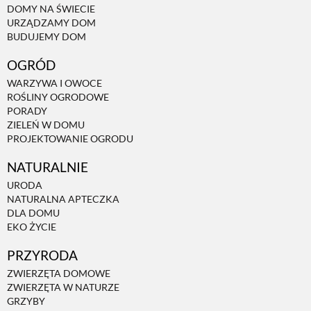
DOMY NA ŚWIECIE
URZĄDZAMY DOM
NATURALNIE
BUDUJEMY DOM
OGRÓD
URODA
WARZYWA I OWOCE
ROŚLINY OGRODOWE
PORADY
NATURALNA APTECZKA
ZIELEŃ W DOMU
PROJEKTOWANIE OGRODU
NATURALNIE
DLA DOMU
URODA
NATURALNA APTECZKA
EKO ŻYCIE
DLA DOMU
EKO ŻYCIE
PRZYRODA
PRZYRODA
ZWIERZĘTA DOMOWE
ZWIERZĘTA W NATURZE
ZWIERZĘTA DOMOWE
GRZYBY