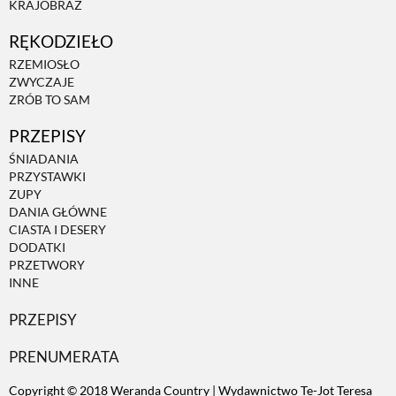
KRAJOBRAZ
RĘKODZIEŁO
ZWIERZĘTA W NATURZE
RZEMIOSŁO
ZWYCZAJE
GRZYBY
ZRÓB TO SAM
PRZEPISY
KRAJOBRAZ
ŚNIADANIA
PRZYSTAWKI
ZUPY
RĘKODZIEŁO
DANIA GŁÓWNE
CIASTA I DESERY
DODATKI
RZEMIOSŁO
PRZETWORY
INNE
PRZEPISY
ZWYCZAJE
PRENUMERATA
ZRÓB TO SAM
Copyright © 2018 Weranda Country | Wydawnictwo Te-Jot Teresa