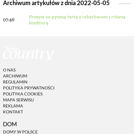
Archiwum artykułów z dnia 2022-05-05
Przepis na pyszną tartę z rabarbarem i różaną
BUDUJEMY DOM
07:46
konfiturą
OGRÓD
WARZYWA I OWOCE
O NAS
ROŚLINY OGRODOWE
ARCHIWUM
REGULAMIN
POLITYKA PRYWATNOŚCI
PORADY
POLITYKA COOKIES
MAPA SERWISU
REKLAMA
KONTAKT
ZIELEŃ W DOMU
DOM
PROJEKTOWANIE OGRODU
DOMY W POLSCE