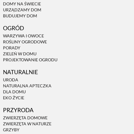
DOMY NA ŚWIECIE
URZĄDZAMY DOM
NATURALNIE
BUDUJEMY DOM
OGRÓD
URODA
WARZYWA I OWOCE
ROŚLINY OGRODOWE
PORADY
NATURALNA APTECZKA
ZIELEŃ W DOMU
PROJEKTOWANIE OGRODU
NATURALNIE
DLA DOMU
URODA
NATURALNA APTECZKA
EKO ŻYCIE
DLA DOMU
EKO ŻYCIE
PRZYRODA
PRZYRODA
ZWIERZĘTA DOMOWE
ZWIERZĘTA W NATURZE
ZWIERZĘTA DOMOWE
GRZYBY