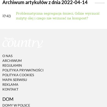
Archiwum artykułów z dnia 2022-04-14
Problematyczna segregacja śmieci. Gdzie wyrzucić
BUDUJEMY DOM
17:43
zużyty olej i czego nie wrzucać na kompost?
OGRÓD
WARZYWA I OWOCE
O NAS
ROŚLINY OGRODOWE
ARCHIWUM
REGULAMIN
POLITYKA PRYWATNOŚCI
PORADY
POLITYKA COOKIES
MAPA SERWISU
REKLAMA
KONTAKT
ZIELEŃ W DOMU
DOM
PROJEKTOWANIE OGRODU
DOMY W POLSCE