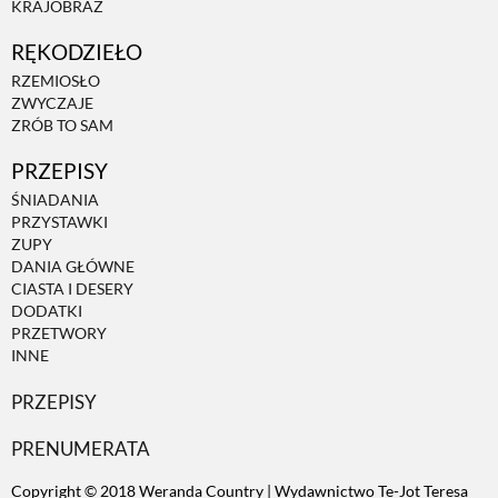
KRAJOBRAZ
RĘKODZIEŁO
ZWIERZĘTA W NATURZE
RZEMIOSŁO
ZWYCZAJE
GRZYBY
ZRÓB TO SAM
PRZEPISY
KRAJOBRAZ
ŚNIADANIA
PRZYSTAWKI
ZUPY
RĘKODZIEŁO
DANIA GŁÓWNE
CIASTA I DESERY
DODATKI
RZEMIOSŁO
PRZETWORY
INNE
PRZEPISY
ZWYCZAJE
PRENUMERATA
ZRÓB TO SAM
Copyright © 2018 Weranda Country | Wydawnictwo Te-Jot Teresa