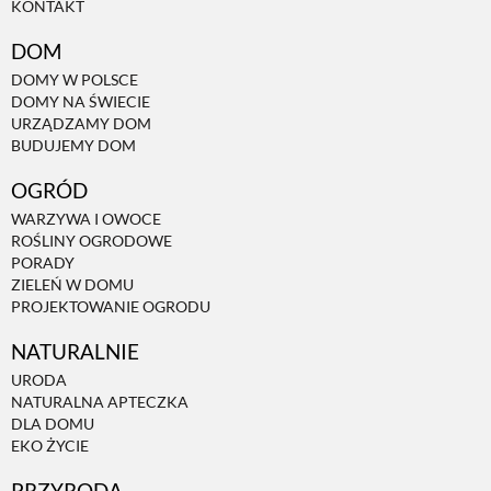
KONTAKT
DOM
NATURALNIE
DOMY W POLSCE
DOMY NA ŚWIECIE
URZĄDZAMY DOM
URODA
BUDUJEMY DOM
OGRÓD
NATURALNA APTECZKA
WARZYWA I OWOCE
ROŚLINY OGRODOWE
PORADY
DLA DOMU
ZIELEŃ W DOMU
PROJEKTOWANIE OGRODU
EKO ŻYCIE
NATURALNIE
URODA
NATURALNA APTECZKA
PRZYRODA
DLA DOMU
EKO ŻYCIE
ZWIERZĘTA DOMOWE
PRZYRODA