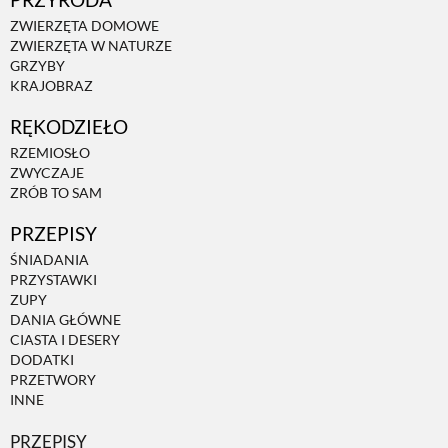
ZWIERZĘTA DOMOWE
ZWIERZĘTA W NATURZE
ZWIERZĘTA W NATURZE
GRZYBY
KRAJOBRAZ
GRZYBY
RĘKODZIEŁO
RZEMIOSŁO
KRAJOBRAZ
ZWYCZAJE
ZRÓB TO SAM
PRZEPISY
RĘKODZIEŁO
ŚNIADANIA
PRZYSTAWKI
RZEMIOSŁO
ZUPY
DANIA GŁÓWNE
CIASTA I DESERY
DODATKI
ZWYCZAJE
PRZETWORY
INNE
ZRÓB TO SAM
PRZEPISY