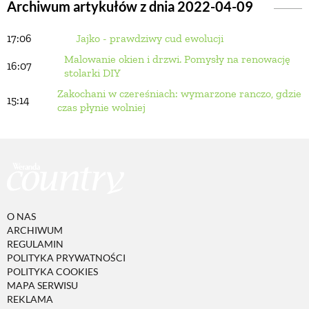
Archiwum artykułów z dnia 2022-04-09
17:06
Jajko - prawdziwy cud ewolucji
BUDUJEMY DOM
Malowanie okien i drzwi. Pomysły na renowację
16:07
stolarki DIY
OGRÓD
Zakochani w czereśniach: wymarzone ranczo, gdzie
15:14
czas płynie wolniej
WARZYWA I OWOCE
ROŚLINY OGRODOWE
PORADY
O NAS
ARCHIWUM
REGULAMIN
POLITYKA PRYWATNOŚCI
ZIELEŃ W DOMU
POLITYKA COOKIES
MAPA SERWISU
REKLAMA
PROJEKTOWANIE OGRODU