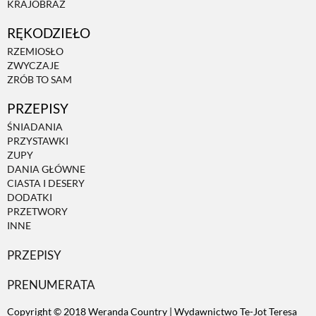
KRAJOBRAZ
RĘKODZIEŁO
ZWIERZĘTA W NATURZE
RZEMIOSŁO
ZWYCZAJE
GRZYBY
ZRÓB TO SAM
PRZEPISY
KRAJOBRAZ
ŚNIADANIA
PRZYSTAWKI
ZUPY
RĘKODZIEŁO
DANIA GŁÓWNE
CIASTA I DESERY
DODATKI
RZEMIOSŁO
PRZETWORY
INNE
PRZEPISY
ZWYCZAJE
PRENUMERATA
ZRÓB TO SAM
Copyright © 2018 Weranda Country | Wydawnictwo Te-Jot Teresa