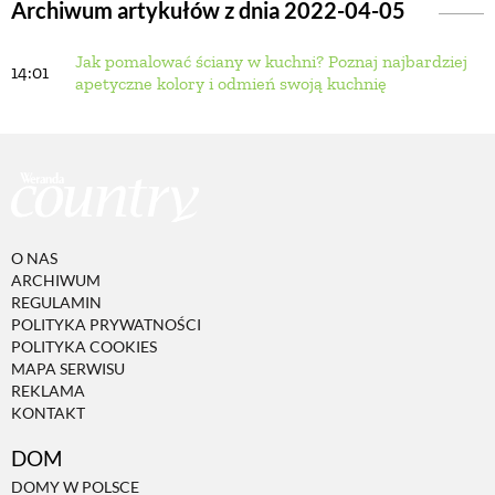
Archiwum artykułów z dnia 2022-04-05
Jak pomalować ściany w kuchni? Poznaj najbardziej
BUDUJEMY DOM
14:01
apetyczne kolory i odmień swoją kuchnię
OGRÓD
WARZYWA I OWOCE
O NAS
ROŚLINY OGRODOWE
ARCHIWUM
REGULAMIN
POLITYKA PRYWATNOŚCI
PORADY
POLITYKA COOKIES
MAPA SERWISU
REKLAMA
KONTAKT
ZIELEŃ W DOMU
DOM
PROJEKTOWANIE OGRODU
DOMY W POLSCE