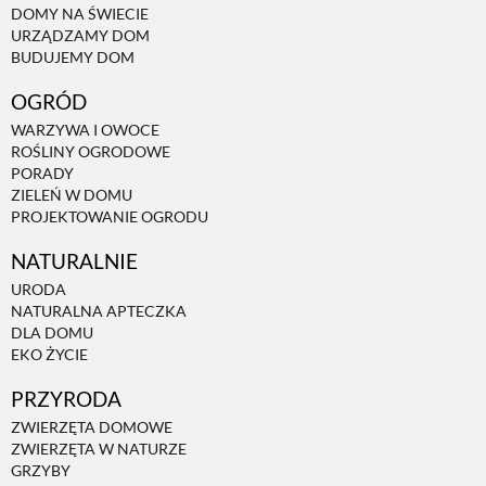
DOMY NA ŚWIECIE
URZĄDZAMY DOM
NATURALNIE
BUDUJEMY DOM
OGRÓD
URODA
WARZYWA I OWOCE
ROŚLINY OGRODOWE
PORADY
NATURALNA APTECZKA
ZIELEŃ W DOMU
PROJEKTOWANIE OGRODU
NATURALNIE
DLA DOMU
URODA
NATURALNA APTECZKA
EKO ŻYCIE
DLA DOMU
EKO ŻYCIE
PRZYRODA
PRZYRODA
ZWIERZĘTA DOMOWE
ZWIERZĘTA W NATURZE
ZWIERZĘTA DOMOWE
GRZYBY