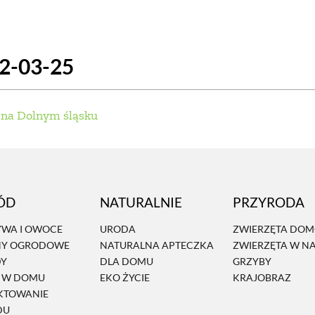
SCE
DOMY NA ŚWIECIE
URZĄDZAMY D
22-03-25
 I OWOCE
ROŚLINY OGRODOWE
PORA
 OGRODU
NATURALNIE
URODA
NATU
e na Dolnym śląsku
U
EKO ŻYCIE
PRZYRODA
ZWIERZĘT
URZE
GRZYBY
KRAJOBRAZ
RĘKODZI
ÓD
NATURALNIE
PRZYRODA
B TO SAM
PRZEPISY
ŚNIADANIA
PR
WA I OWOCE
URODA
ZWIERZĘTA DO
NY OGRODOWE
NATURALNA APTECZKA
ZWIERZĘTA W N
NE
CIASTA I DESERY
DODATKI
PRZE
DY
DLA DOMU
GRZYBY
Ń W DOMU
EKO ŻYCIE
KRAJOBRAZ
KTOWANIE
DU