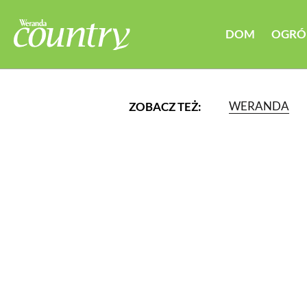
DOM
OGRÓ
WERANDA
ZOBACZ TEŻ:
LUB WYBIERZ JEDNĄ Z K