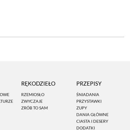
OM
BUDUJEMY DOM
DY
ZIELEŃ W DOMU
RALNA APTECZKA
A DOMOWE
EŁO
RZEMIOSŁO
RĘKODZIEŁO
PRZEPISY
ZYSTAWKI
ZUPY
MOWE
RZEMIOSŁO
ŚNIADANIA
ATURZE
ZWYCZAJE
PRZYSTAWKI
TWORY
INNE
ZRÓB TO SAM
ZUPY
DANIA GŁÓWNE
CIASTA I DESERY
DODATKI