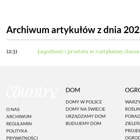
DOM
DOMY W POL
Archiwum artykułów z dnia 20
OGRÓD
WARZYWA
PROJEKTOWANIE
12:31
Łagodność i prostota w rustykalnej chaci
DLA DOM
ZWIERZĘTA W NAT
DOM
OGR
ZWYCZAJE
ZRÓ
DOMY W POLSCE
WARZY
DOMY NA ŚWIECIE
ROŚLI
O NAS
DANIA GŁÓW
URZĄDZAMY DOM
PORA
ARCHIWUM
BUDUJEMY DOM
ZIELE
REGULAMIN
PROJE
POLITYKA
OGRO
PRYWATNOŚCI