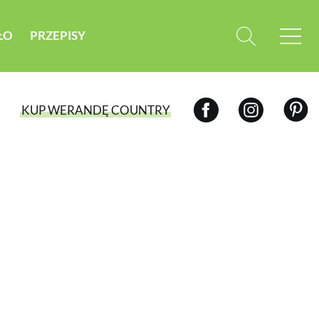
ŁO
PRZEPISY
KUP WERANDĘ COUNTRY
WYBIERZ TYP WYDANIA
WYDANIE DRUKOWANE
aktualny numer z dostawą do domu
E-WYDANIE PDF
przeglądaj bezpośrednio na Twoim
komputerze lub urządzeniu mobilnym