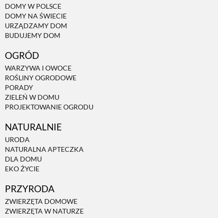
DOMY W POLSCE
DOMY NA ŚWIECIE
NATURALNIE
URZĄDZAMY DOM
BUDUJEMY DOM
OGRÓD
URODA
WARZYWA I OWOCE
ROŚLINY OGRODOWE
NATURALNA APTECZKA
PORADY
ZIELEŃ W DOMU
PROJEKTOWANIE OGRODU
DLA DOMU
NATURALNIE
URODA
EKO ŻYCIE
NATURALNA APTECZKA
DLA DOMU
EKO ŻYCIE
PRZYRODA
PRZYRODA
ZWIERZĘTA DOMOWE
ZWIERZĘTA DOMOWE
ZWIERZĘTA W NATURZE