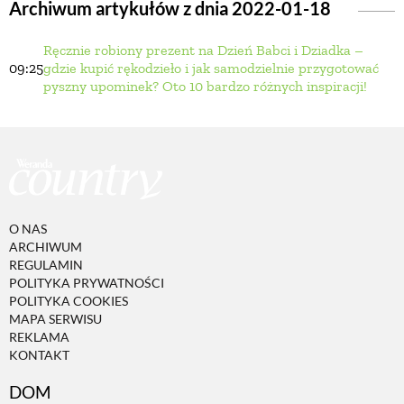
Archiwum artykułów z dnia 2022-01-18
Ręcznie robiony prezent na Dzień Babci i Dziadka –
BUDUJEMY DOM
09:25
gdzie kupić rękodzieło i jak samodzielnie przygotować
pyszny upominek? Oto 10 bardzo różnych inspiracji!
OGRÓD
WARZYWA I OWOCE
ROŚLINY OGRODOWE
O NAS
ARCHIWUM
REGULAMIN
PORADY
POLITYKA PRYWATNOŚCI
POLITYKA COOKIES
MAPA SERWISU
REKLAMA
ZIELEŃ W DOMU
KONTAKT
DOM
PROJEKTOWANIE OGRODU