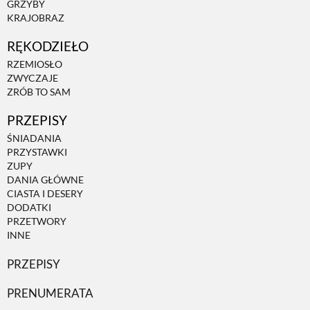
GRZYBY
KRAJOBRAZ
ZWIERZĘTA W NATURZE
RĘKODZIEŁO
RZEMIOSŁO
GRZYBY
ZWYCZAJE
ZRÓB TO SAM
PRZEPISY
KRAJOBRAZ
ŚNIADANIA
PRZYSTAWKI
RĘKODZIEŁO
ZUPY
DANIA GŁÓWNE
CIASTA I DESERY
RZEMIOSŁO
DODATKI
PRZETWORY
INNE
ZWYCZAJE
PRZEPISY
PRENUMERATA
ZRÓB TO SAM