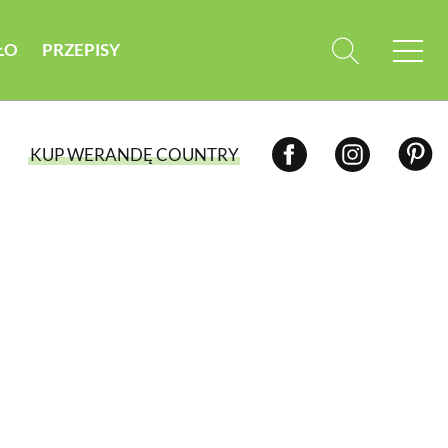
ŁO
PRZEPISY
KUP WERANDĘ COUNTRY
WYBIERZ TYP WYDANIA
WYDANIE DRUKOWANE
aktualny numer z dostawą do domu
E-WYDANIE PDF
przeglądaj bezpośrednio na Twoim
komputerze lub urządzeniu mobilnym