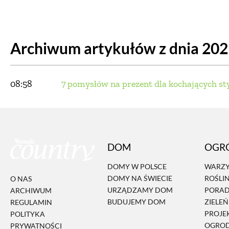
DOM
DOMY W POL
Archiwum artykułów z dnia 20
OGRÓD
WARZYWA
PROJEKTOWANIE
08:58
7 pomysłów na prezent dla kochających st
DLA DOM
ZWIERZĘTA W NAT
DOM
OGR
ZWYCZAJE
ZRÓ
DOMY W POLSCE
WARZY
DOMY NA ŚWIECIE
ROŚLI
O NAS
DANIA GŁÓW
URZĄDZAMY DOM
PORA
ARCHIWUM
BUDUJEMY DOM
ZIELE
REGULAMIN
PROJE
POLITYKA
OGRO
PRYWATNOŚCI