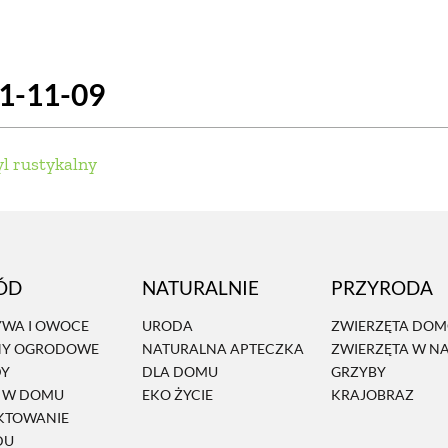
SCE
DOMY NA ŚWIECIE
URZĄDZAMY D
21-11-09
 I OWOCE
ROŚLINY OGRODOWE
PORA
 OGRODU
NATURALNIE
URODA
NATU
yl rustykalny
U
EKO ŻYCIE
PRZYRODA
ZWIERZĘT
URZE
GRZYBY
KRAJOBRAZ
RĘKODZI
ÓD
NATURALNIE
PRZYRODA
B TO SAM
PRZEPISY
ŚNIADANIA
PR
WA I OWOCE
URODA
ZWIERZĘTA DO
NY OGRODOWE
NATURALNA APTECZKA
ZWIERZĘTA W N
NE
CIASTA I DESERY
DODATKI
PRZE
DY
DLA DOMU
GRZYBY
Ń W DOMU
EKO ŻYCIE
KRAJOBRAZ
KTOWANIE
DU