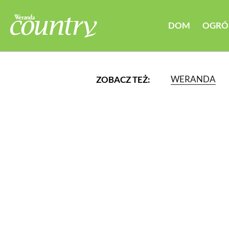
DOM
OGRÓ
WERANDA
ZOBACZ TEŻ:
LUB WYBIERZ JEDNĄ Z K