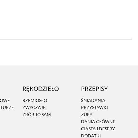
OM
BUDUJEMY DOM
DY
ZIELEŃ W DOMU
RALNA APTECZKA
A DOMOWE
EŁO
RZEMIOSŁO
RĘKODZIEŁO
PRZEPISY
ZYSTAWKI
ZUPY
MOWE
RZEMIOSŁO
ŚNIADANIA
ATURZE
ZWYCZAJE
PRZYSTAWKI
TWORY
INNE
ZRÓB TO SAM
ZUPY
DANIA GŁÓWNE
CIASTA I DESERY
DODATKI