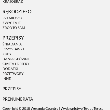
KRAJOBRAZ
RĘKODZIEŁO
ZWIERZĘTA W NATURZE
RZEMIOSŁO
ZWYCZAJE
GRZYBY
ZRÓB TO SAM
PRZEPISY
KRAJOBRAZ
ŚNIADANIA
PRZYSTAWKI
ZUPY
RĘKODZIEŁO
DANIA GŁÓWNE
CIASTA I DESERY
DODATKI
RZEMIOSŁO
PRZETWORY
INNE
PRZEPISY
ZWYCZAJE
PRENUMERATA
ZRÓB TO SAM
Copyright © 2018 Weranda Country | Wydawnictwo Te-Jot Teresa