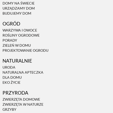
DOMY NA ŚWIECIE
URZĄDZAMY DOM
NATURALNIE
BUDUJEMY DOM
OGRÓD
URODA
WARZYWA I OWOCE
ROŚLINY OGRODOWE
PORADY
NATURALNA APTECZKA
ZIELEŃ W DOMU
PROJEKTOWANIE OGRODU
NATURALNIE
DLA DOMU
URODA
NATURALNA APTECZKA
EKO ŻYCIE
DLA DOMU
EKO ŻYCIE
PRZYRODA
PRZYRODA
ZWIERZĘTA DOMOWE
ZWIERZĘTA W NATURZE
ZWIERZĘTA DOMOWE
GRZYBY