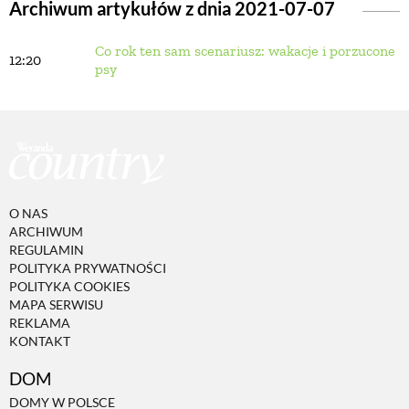
Archiwum artykułów z dnia 2021-07-07
Co rok ten sam scenariusz: wakacje i porzucone
BUDUJEMY DOM
12:20
psy
OGRÓD
WARZYWA I OWOCE
O NAS
ROŚLINY OGRODOWE
ARCHIWUM
REGULAMIN
POLITYKA PRYWATNOŚCI
PORADY
POLITYKA COOKIES
MAPA SERWISU
REKLAMA
KONTAKT
ZIELEŃ W DOMU
DOM
PROJEKTOWANIE OGRODU
DOMY W POLSCE