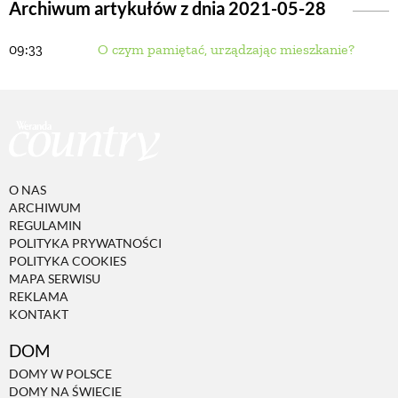
Archiwum artykułów z dnia 2021-05-28
09:33
O czym pamiętać, urządzając mieszkanie?
BUDUJEMY DOM
OGRÓD
WARZYWA I OWOCE
O NAS
ARCHIWUM
ROŚLINY OGRODOWE
REGULAMIN
POLITYKA PRYWATNOŚCI
POLITYKA COOKIES
PORADY
MAPA SERWISU
REKLAMA
KONTAKT
ZIELEŃ W DOMU
DOM
DOMY W POLSCE
PROJEKTOWANIE OGRODU
DOMY NA ŚWIECIE