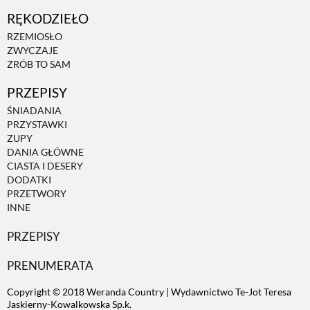
RĘKODZIEŁO
ZWIERZĘTA W NATURZE
RZEMIOSŁO
ZWYCZAJE
ZRÓB TO SAM
GRZYBY
PRZEPISY
ŚNIADANIA
KRAJOBRAZ
PRZYSTAWKI
ZUPY
DANIA GŁÓWNE
RĘKODZIEŁO
CIASTA I DESERY
DODATKI
PRZETWORY
RZEMIOSŁO
INNE
PRZEPISY
ZWYCZAJE
PRENUMERATA
Copyright © 2018 Weranda Country | Wydawnictwo Te-Jot Teresa
ZRÓB TO SAM
Jaskierny-Kowalkowska Sp.k.