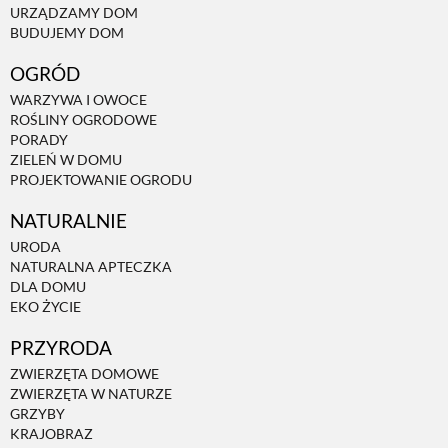
URZĄDZAMY DOM
BUDUJEMY DOM
NATURALNIE
OGRÓD
WARZYWA I OWOCE
URODA
ROŚLINY OGRODOWE
PORADY
ZIELEŃ W DOMU
NATURALNA APTECZKA
PROJEKTOWANIE OGRODU
NATURALNIE
DLA DOMU
URODA
NATURALNA APTECZKA
DLA DOMU
EKO ŻYCIE
EKO ŻYCIE
PRZYRODA
PRZYRODA
ZWIERZĘTA DOMOWE
ZWIERZĘTA W NATURZE
GRZYBY
ZWIERZĘTA DOMOWE
KRAJOBRAZ