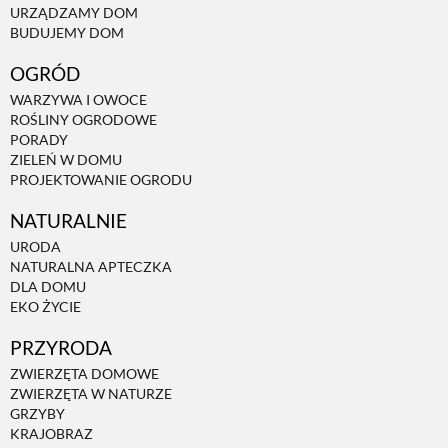
URZĄDZAMY DOM
BUDUJEMY DOM
NATURALNIE
OGRÓD
WARZYWA I OWOCE
URODA
ROŚLINY OGRODOWE
PORADY
ZIELEŃ W DOMU
NATURALNA APTECZKA
PROJEKTOWANIE OGRODU
NATURALNIE
DLA DOMU
URODA
NATURALNA APTECZKA
DLA DOMU
EKO ŻYCIE
EKO ŻYCIE
PRZYRODA
PRZYRODA
ZWIERZĘTA DOMOWE
ZWIERZĘTA W NATURZE
GRZYBY
ZWIERZĘTA DOMOWE
KRAJOBRAZ