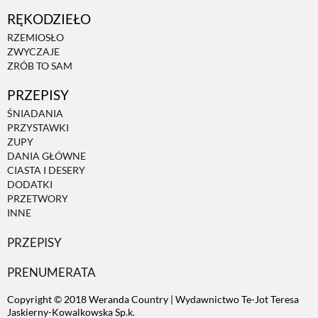
RĘKODZIEŁO
ZWIERZĘTA W NATURZE
RZEMIOSŁO
ZWYCZAJE
ZRÓB TO SAM
GRZYBY
PRZEPISY
ŚNIADANIA
KRAJOBRAZ
PRZYSTAWKI
ZUPY
DANIA GŁÓWNE
RĘKODZIEŁO
CIASTA I DESERY
DODATKI
PRZETWORY
RZEMIOSŁO
INNE
PRZEPISY
ZWYCZAJE
PRENUMERATA
Copyright © 2018 Weranda Country | Wydawnictwo Te-Jot Teresa
ZRÓB TO SAM
Jaskierny-Kowalkowska Sp.k.