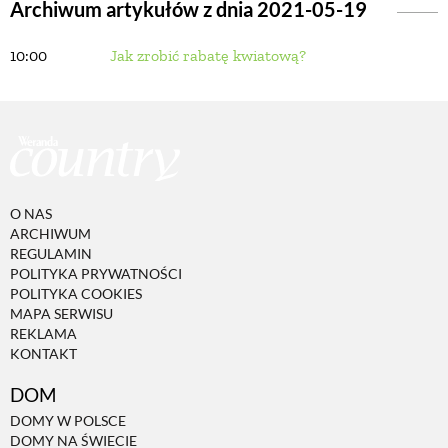
Archiwum artykułów z dnia 2021-05-19
10:00
Jak zrobić rabatę kwiatową?
BUDUJEMY DOM
OGRÓD
WARZYWA I OWOCE
O NAS
ARCHIWUM
ROŚLINY OGRODOWE
REGULAMIN
POLITYKA PRYWATNOŚCI
POLITYKA COOKIES
PORADY
MAPA SERWISU
REKLAMA
KONTAKT
ZIELEŃ W DOMU
DOM
DOMY W POLSCE
PROJEKTOWANIE OGRODU
DOMY NA ŚWIECIE