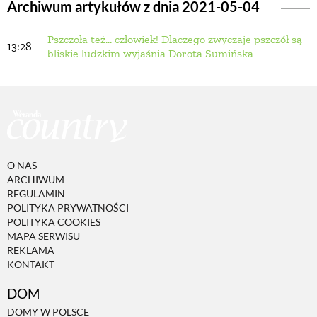
Archiwum artykułów z dnia 2021-05-04
Pszczoła też... człowiek! Dlaczego zwyczaje pszczół są
BUDUJEMY DOM
13:28
bliskie ludzkim wyjaśnia Dorota Sumińska
OGRÓD
WARZYWA I OWOCE
O NAS
ROŚLINY OGRODOWE
ARCHIWUM
REGULAMIN
POLITYKA PRYWATNOŚCI
PORADY
POLITYKA COOKIES
MAPA SERWISU
REKLAMA
KONTAKT
ZIELEŃ W DOMU
DOM
PROJEKTOWANIE OGRODU
DOMY W POLSCE