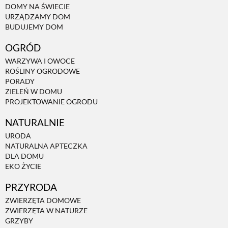
DOMY NA ŚWIECIE
URZĄDZAMY DOM
NATURALNIE
BUDUJEMY DOM
OGRÓD
URODA
WARZYWA I OWOCE
ROŚLINY OGRODOWE
PORADY
NATURALNA APTECZKA
ZIELEŃ W DOMU
PROJEKTOWANIE OGRODU
NATURALNIE
DLA DOMU
URODA
NATURALNA APTECZKA
EKO ŻYCIE
DLA DOMU
EKO ŻYCIE
PRZYRODA
PRZYRODA
ZWIERZĘTA DOMOWE
ZWIERZĘTA W NATURZE
ZWIERZĘTA DOMOWE
GRZYBY