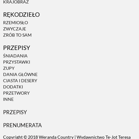
KRAJOBRAZ
RĘKODZIEŁO
ZWIERZĘTA W NATURZE
RZEMIOSŁO
ZWYCZAJE
GRZYBY
ZRÓB TO SAM
PRZEPISY
KRAJOBRAZ
ŚNIADANIA
PRZYSTAWKI
ZUPY
RĘKODZIEŁO
DANIA GŁÓWNE
CIASTA I DESERY
DODATKI
RZEMIOSŁO
PRZETWORY
INNE
PRZEPISY
ZWYCZAJE
PRENUMERATA
ZRÓB TO SAM
Copyright © 2018 Weranda Country | Wydawnictwo Te-Jot Teresa