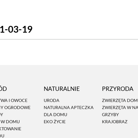
SCE
DOMY NA ŚWIECIE
URZĄDZAMY D
21-03-19
 I OWOCE
ROŚLINY OGRODOWE
PORA
 OGRODU
NATURALNIE
URODA
NATU
U
EKO ŻYCIE
PRZYRODA
ZWIERZĘT
URZE
GRZYBY
KRAJOBRAZ
RĘKODZI
ÓD
NATURALNIE
PRZYRODA
B TO SAM
PRZEPISY
ŚNIADANIA
PR
WA I OWOCE
URODA
ZWIERZĘTA DO
NY OGRODOWE
NATURALNA APTECZKA
ZWIERZĘTA W N
NE
CIASTA I DESERY
DODATKI
PRZE
DY
DLA DOMU
GRZYBY
Ń W DOMU
EKO ŻYCIE
KRAJOBRAZ
KTOWANIE
DU