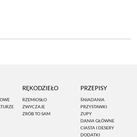
OM
BUDUJEMY DOM
DY
ZIELEŃ W DOMU
RALNA APTECZKA
A DOMOWE
EŁO
RZEMIOSŁO
RĘKODZIEŁO
PRZEPISY
ZYSTAWKI
ZUPY
MOWE
RZEMIOSŁO
ŚNIADANIA
ATURZE
ZWYCZAJE
PRZYSTAWKI
TWORY
INNE
ZRÓB TO SAM
ZUPY
DANIA GŁÓWNE
CIASTA I DESERY
DODATKI