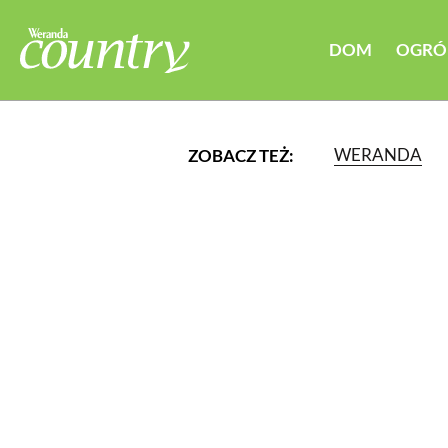
DOM
OGRÓ
WERANDA
ZOBACZ TEŻ:
LUB WYBIERZ JEDNĄ Z K