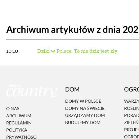
DOM
DOMY W POL
Archiwum artykułów z dnia 20
OGRÓD
WARZYWA
PROJEKTOWANIE
10:10
Dziki w Polsce. To nie dzik jest zły
DLA DOM
ZWIERZĘTA W NAT
DOM
OGR
ZWYCZAJE
ZRÓ
DOMY W POLSCE
WARZY
DOMY NA ŚWIECIE
ROŚLI
O NAS
DANIA GŁÓW
URZĄDZAMY DOM
PORA
ARCHIWUM
BUDUJEMY DOM
ZIELE
REGULAMIN
PROJE
POLITYKA
OGRO
PRYWATNOŚCI