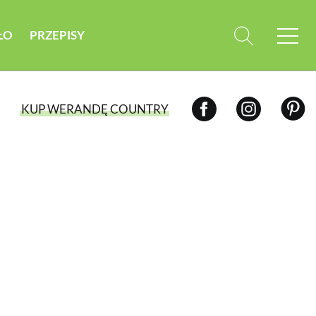
ŁO
PRZEPISY
KUP WERANDĘ COUNTRY
WYBIERZ TYP WYDANIA
WYDANIE DRUKOWANE
aktualny numer z dostawą do domu
E-WYDANIE PDF
przeglądaj bezpośrednio na Twoim
komputerze lub urządzeniu mobilnym