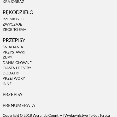
KRAJOBRAZ
RĘKODZIEŁO
ZWIERZĘTA W NATURZE
RZEMIOSŁO
ZWYCZAJE
GRZYBY
ZRÓB TO SAM
PRZEPISY
KRAJOBRAZ
ŚNIADANIA
PRZYSTAWKI
ZUPY
RĘKODZIEŁO
DANIA GŁÓWNE
CIASTA I DESERY
DODATKI
RZEMIOSŁO
PRZETWORY
INNE
PRZEPISY
ZWYCZAJE
PRENUMERATA
ZRÓB TO SAM
Copyright © 2018 Weranda Country | Wydawnictwo Te-Jot Teresa