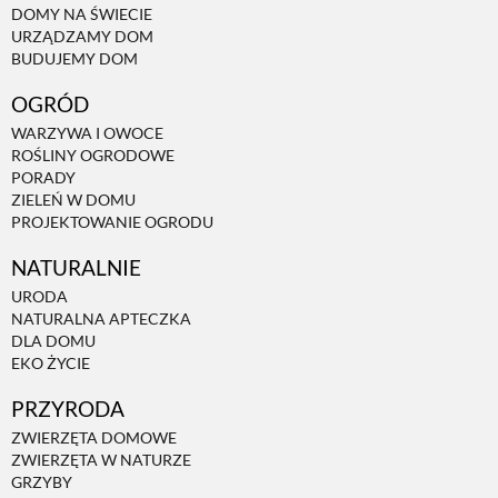
DOMY NA ŚWIECIE
URZĄDZAMY DOM
NATURALNIE
BUDUJEMY DOM
OGRÓD
URODA
WARZYWA I OWOCE
ROŚLINY OGRODOWE
PORADY
NATURALNA APTECZKA
ZIELEŃ W DOMU
PROJEKTOWANIE OGRODU
NATURALNIE
DLA DOMU
URODA
NATURALNA APTECZKA
EKO ŻYCIE
DLA DOMU
EKO ŻYCIE
PRZYRODA
PRZYRODA
ZWIERZĘTA DOMOWE
ZWIERZĘTA W NATURZE
ZWIERZĘTA DOMOWE
GRZYBY