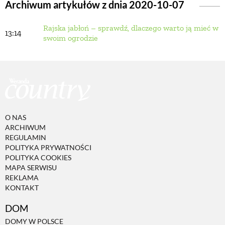
Archiwum artykułów z dnia 2020-10-07
Rajska jabłoń – sprawdź, dlaczego warto ją mieć w
BUDUJEMY DOM
13:14
swoim ogrodzie
OGRÓD
WARZYWA I OWOCE
O NAS
ROŚLINY OGRODOWE
ARCHIWUM
REGULAMIN
POLITYKA PRYWATNOŚCI
PORADY
POLITYKA COOKIES
MAPA SERWISU
REKLAMA
KONTAKT
ZIELEŃ W DOMU
DOM
PROJEKTOWANIE OGRODU
DOMY W POLSCE