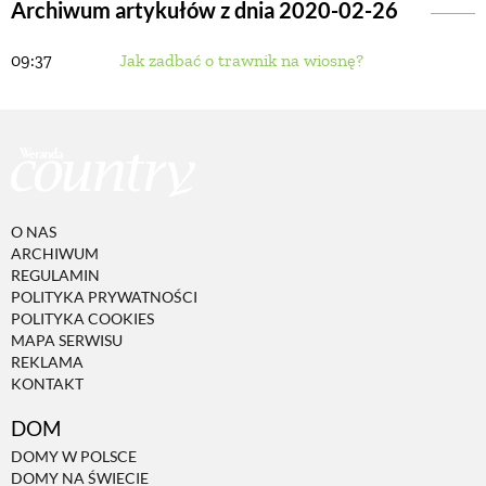
Archiwum artykułów z dnia 2020-02-26
09:37
Jak zadbać o trawnik na wiosnę?
BUDUJEMY DOM
OGRÓD
WARZYWA I OWOCE
O NAS
ARCHIWUM
ROŚLINY OGRODOWE
REGULAMIN
POLITYKA PRYWATNOŚCI
POLITYKA COOKIES
PORADY
MAPA SERWISU
REKLAMA
KONTAKT
ZIELEŃ W DOMU
DOM
DOMY W POLSCE
PROJEKTOWANIE OGRODU
DOMY NA ŚWIECIE