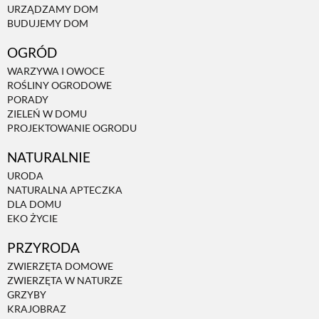
URZĄDZAMY DOM
BUDUJEMY DOM
NATURALNIE
OGRÓD
WARZYWA I OWOCE
URODA
ROŚLINY OGRODOWE
PORADY
ZIELEŃ W DOMU
NATURALNA APTECZKA
PROJEKTOWANIE OGRODU
NATURALNIE
DLA DOMU
URODA
NATURALNA APTECZKA
DLA DOMU
EKO ŻYCIE
EKO ŻYCIE
PRZYRODA
PRZYRODA
ZWIERZĘTA DOMOWE
ZWIERZĘTA W NATURZE
GRZYBY
ZWIERZĘTA DOMOWE
KRAJOBRAZ