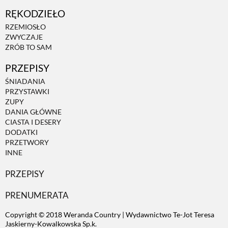
RĘKODZIEŁO
ZWIERZĘTA W NATURZE
RZEMIOSŁO
ZWYCZAJE
ZRÓB TO SAM
GRZYBY
PRZEPISY
ŚNIADANIA
KRAJOBRAZ
PRZYSTAWKI
ZUPY
DANIA GŁÓWNE
RĘKODZIEŁO
CIASTA I DESERY
DODATKI
PRZETWORY
RZEMIOSŁO
INNE
PRZEPISY
ZWYCZAJE
PRENUMERATA
Copyright © 2018 Weranda Country | Wydawnictwo Te-Jot Teresa
ZRÓB TO SAM
Jaskierny-Kowalkowska Sp.k.