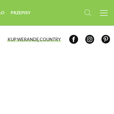
ŁO
PRZEPISY
KUP WERANDĘ COUNTRY
WYBIERZ TYP WYDANIA
WYDANIE DRUKOWANE
aktualny numer z dostawą do domu
E-WYDANIE PDF
przeglądaj bezpośrednio na Twoim
komputerze lub urządzeniu mobilnym