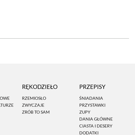
OM
BUDUJEMY DOM
DY
ZIELEŃ W DOMU
RALNA APTECZKA
A DOMOWE
EŁO
RZEMIOSŁO
RĘKODZIEŁO
PRZEPISY
ZYSTAWKI
ZUPY
MOWE
RZEMIOSŁO
ŚNIADANIA
ATURZE
ZWYCZAJE
PRZYSTAWKI
TWORY
INNE
ZRÓB TO SAM
ZUPY
DANIA GŁÓWNE
CIASTA I DESERY
DODATKI