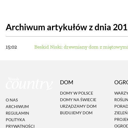
DOM
DOMY W POL
Archiwum artykułów z dnia 20
OGRÓD
WARZYWA
PROJEKTOWANIE
15:02
Beskid Niski: drewniany dom z miętowym
DLA DOM
ZWIERZĘTA W NAT
DOM
OGR
ZWYCZAJE
ZRÓ
DOMY W POLSCE
WARZY
DOMY NA ŚWIECIE
ROŚLI
O NAS
DANIA GŁÓW
URZĄDZAMY DOM
PORA
ARCHIWUM
BUDUJEMY DOM
ZIELE
REGULAMIN
PROJE
POLITYKA
OGRO
PRYWATNOŚCI