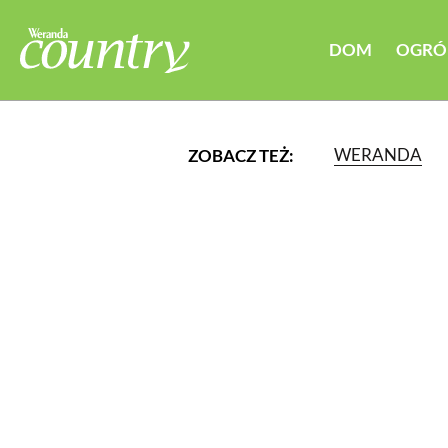
DOM
OGRÓ
WERANDA
ZOBACZ TEŻ:
LUB WYBIERZ JEDNĄ Z K