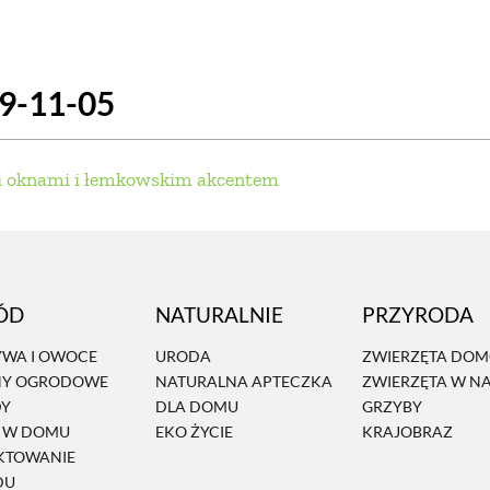
SCE
DOMY NA ŚWIECIE
URZĄDZAMY D
19-11-05
 I OWOCE
ROŚLINY OGRODOWE
PORA
 OGRODU
NATURALNIE
URODA
NATU
i oknami i łemkowskim akcentem
U
EKO ŻYCIE
PRZYRODA
ZWIERZĘT
URZE
GRZYBY
KRAJOBRAZ
RĘKODZI
ÓD
NATURALNIE
PRZYRODA
B TO SAM
PRZEPISY
ŚNIADANIA
PR
WA I OWOCE
URODA
ZWIERZĘTA DO
NY OGRODOWE
NATURALNA APTECZKA
ZWIERZĘTA W N
NE
CIASTA I DESERY
DODATKI
PRZE
DY
DLA DOMU
GRZYBY
Ń W DOMU
EKO ŻYCIE
KRAJOBRAZ
KTOWANIE
DU