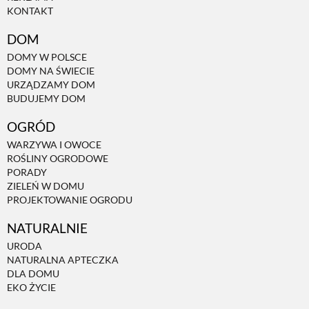
KONTAKT
NATURALNIE
DOM
DOMY W POLSCE
DOMY NA ŚWIECIE
URODA
URZĄDZAMY DOM
BUDUJEMY DOM
NATURALNA APTECZKA
OGRÓD
WARZYWA I OWOCE
ROŚLINY OGRODOWE
DLA DOMU
PORADY
ZIELEŃ W DOMU
PROJEKTOWANIE OGRODU
EKO ŻYCIE
NATURALNIE
URODA
PRZYRODA
NATURALNA APTECZKA
DLA DOMU
EKO ŻYCIE
ZWIERZĘTA DOMOWE