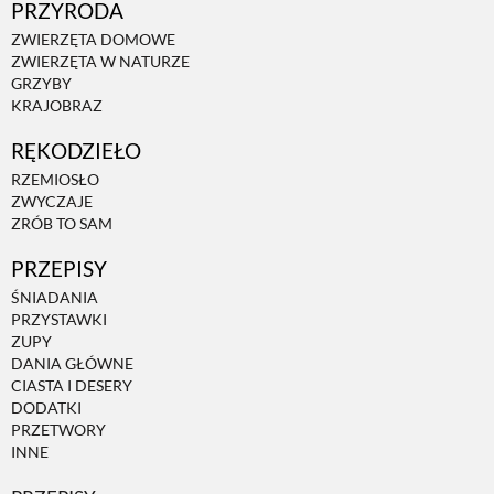
PRZYRODA
ZWIERZĘTA DOMOWE
ZWIERZĘTA W NATURZE
ZWIERZĘTA W NATURZE
GRZYBY
KRAJOBRAZ
GRZYBY
RĘKODZIEŁO
RZEMIOSŁO
KRAJOBRAZ
ZWYCZAJE
ZRÓB TO SAM
RĘKODZIEŁO
PRZEPISY
ŚNIADANIA
PRZYSTAWKI
RZEMIOSŁO
ZUPY
DANIA GŁÓWNE
CIASTA I DESERY
ZWYCZAJE
DODATKI
PRZETWORY
INNE
ZRÓB TO SAM