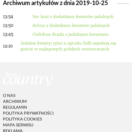
Archiwum artykułów z dnia 2019-10-25
13:54
Ser kozi z dodatkiem kwiatów jadalnych
BUDUJEMY DOM
13:50
Arbuz z dodatkiem kwiatów jadalnych
13:45
Ozdobne drinki z jadalnymi kwiatami
OGRÓD
Jadalne kwiaty: tymi z ogrodu Zofii zajadają się
12:10
goście w najlepszych polskich restauracjach
WARZYWA I OWOCE
ROŚLINY OGRODOWE
PORADY
O NAS
ARCHIWUM
REGULAMIN
ZIELEŃ W DOMU
POLITYKA PRYWATNOŚCI
POLITYKA COOKIES
MAPA SERWISU
PROJEKTOWANIE OGRODU
REKLAMA