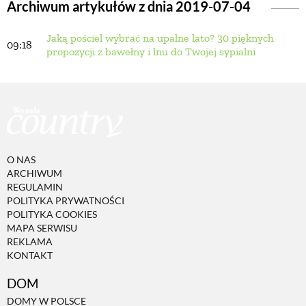
Archiwum artykułów z dnia 2019-07-04
Jaką pościel wybrać na upalne lato? 30 pięknych
BUDUJEMY DOM
09:18
propozycji z bawełny i lnu do Twojej sypialni
OGRÓD
WARZYWA I OWOCE
O NAS
ROŚLINY OGRODOWE
ARCHIWUM
REGULAMIN
POLITYKA PRYWATNOŚCI
PORADY
POLITYKA COOKIES
MAPA SERWISU
REKLAMA
KONTAKT
ZIELEŃ W DOMU
DOM
PROJEKTOWANIE OGRODU
DOMY W POLSCE