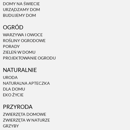
DOMY NA ŚWIECIE
URZĄDZAMY DOM
NATURALNIE
BUDUJEMY DOM
OGRÓD
URODA
WARZYWA I OWOCE
ROŚLINY OGRODOWE
PORADY
NATURALNA APTECZKA
ZIELEŃ W DOMU
PROJEKTOWANIE OGRODU
NATURALNIE
DLA DOMU
URODA
NATURALNA APTECZKA
EKO ŻYCIE
DLA DOMU
EKO ŻYCIE
PRZYRODA
PRZYRODA
ZWIERZĘTA DOMOWE
ZWIERZĘTA W NATURZE
ZWIERZĘTA DOMOWE
GRZYBY