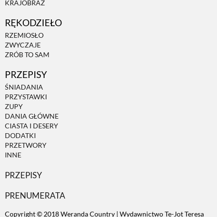
KRAJOBRAZ
RĘKODZIEŁO
ZWIERZĘTA W NATURZE
RZEMIOSŁO
ZWYCZAJE
GRZYBY
ZRÓB TO SAM
PRZEPISY
KRAJOBRAZ
ŚNIADANIA
PRZYSTAWKI
ZUPY
RĘKODZIEŁO
DANIA GŁÓWNE
CIASTA I DESERY
DODATKI
RZEMIOSŁO
PRZETWORY
INNE
PRZEPISY
ZWYCZAJE
PRENUMERATA
ZRÓB TO SAM
Copyright © 2018 Weranda Country | Wydawnictwo Te-Jot Teresa