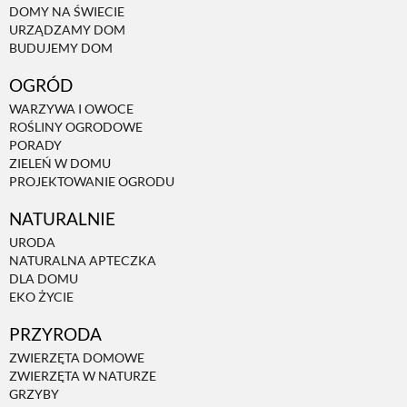
DOMY NA ŚWIECIE
URZĄDZAMY DOM
NATURALNIE
BUDUJEMY DOM
OGRÓD
URODA
WARZYWA I OWOCE
ROŚLINY OGRODOWE
PORADY
NATURALNA APTECZKA
ZIELEŃ W DOMU
PROJEKTOWANIE OGRODU
NATURALNIE
DLA DOMU
URODA
NATURALNA APTECZKA
EKO ŻYCIE
DLA DOMU
EKO ŻYCIE
PRZYRODA
PRZYRODA
ZWIERZĘTA DOMOWE
ZWIERZĘTA W NATURZE
ZWIERZĘTA DOMOWE
GRZYBY