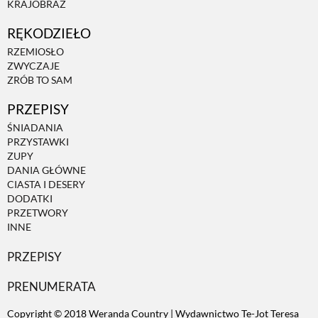
KRAJOBRAZ
RĘKODZIEŁO
ZWIERZĘTA W NATURZE
RZEMIOSŁO
ZWYCZAJE
GRZYBY
ZRÓB TO SAM
PRZEPISY
KRAJOBRAZ
ŚNIADANIA
PRZYSTAWKI
ZUPY
RĘKODZIEŁO
DANIA GŁÓWNE
CIASTA I DESERY
DODATKI
RZEMIOSŁO
PRZETWORY
INNE
PRZEPISY
ZWYCZAJE
PRENUMERATA
ZRÓB TO SAM
Copyright © 2018 Weranda Country | Wydawnictwo Te-Jot Teresa