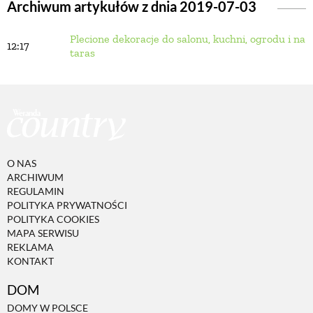
Archiwum artykułów z dnia 2019-07-03
Plecione dekoracje do salonu, kuchni, ogrodu i na
BUDUJEMY DOM
12:17
taras
OGRÓD
WARZYWA I OWOCE
O NAS
ROŚLINY OGRODOWE
ARCHIWUM
REGULAMIN
POLITYKA PRYWATNOŚCI
PORADY
POLITYKA COOKIES
MAPA SERWISU
REKLAMA
KONTAKT
ZIELEŃ W DOMU
DOM
PROJEKTOWANIE OGRODU
DOMY W POLSCE