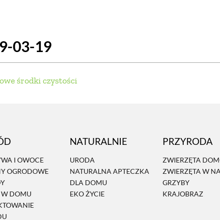
SCE
DOMY NA ŚWIECIE
URZĄDZAMY D
19-03-19
 I OWOCE
ROŚLINY OGRODOWE
PORA
 OGRODU
NATURALNIE
URODA
NATU
owe środki czystości
U
EKO ŻYCIE
PRZYRODA
ZWIERZĘT
URZE
GRZYBY
KRAJOBRAZ
RĘKODZI
ÓD
NATURALNIE
PRZYRODA
B TO SAM
PRZEPISY
ŚNIADANIA
PR
WA I OWOCE
URODA
ZWIERZĘTA DO
NY OGRODOWE
NATURALNA APTECZKA
ZWIERZĘTA W N
NE
CIASTA I DESERY
DODATKI
PRZE
DY
DLA DOMU
GRZYBY
Ń W DOMU
EKO ŻYCIE
KRAJOBRAZ
KTOWANIE
DU