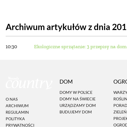
DOM
DOMY W POL
Archiwum artykułów z dnia 20
OGRÓD
WARZYWA
PROJEKTOWANIE
10:30
Ekologiczne sprzątanie: 3 przepisy na dom
DLA DOM
ZWIERZĘTA W NAT
DOM
OGR
ZWYCZAJE
ZRÓ
DOMY W POLSCE
WARZY
DOMY NA ŚWIECIE
ROŚLI
O NAS
DANIA GŁÓW
URZĄDZAMY DOM
PORA
ARCHIWUM
BUDUJEMY DOM
ZIELE
REGULAMIN
PROJE
POLITYKA
OGRO
PRYWATNOŚCI