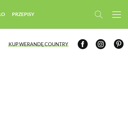
ŁO
PRZEPISY
KUP WERANDĘ COUNTRY
WYBIERZ TYP WYDANIA
WYDANIE DRUKOWANE
aktualny numer z dostawą do domu
E-WYDANIE PDF
przeglądaj bezpośrednio na Twoim
komputerze lub urządzeniu mobilnym