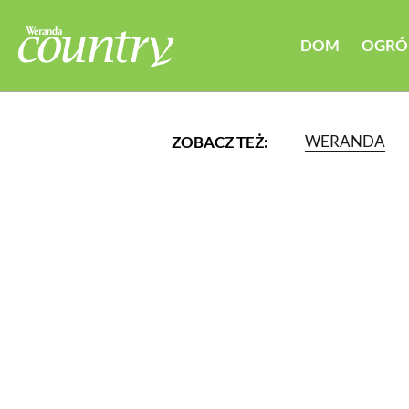
DOM
OGRÓ
WERANDA
ZOBACZ TEŻ:
LUB WYBIERZ JEDNĄ Z K