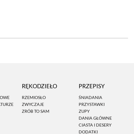
OM
BUDUJEMY DOM
DY
ZIELEŃ W DOMU
RALNA APTECZKA
A DOMOWE
EŁO
RZEMIOSŁO
RĘKODZIEŁO
PRZEPISY
ZYSTAWKI
ZUPY
MOWE
RZEMIOSŁO
ŚNIADANIA
ATURZE
ZWYCZAJE
PRZYSTAWKI
TWORY
INNE
ZRÓB TO SAM
ZUPY
DANIA GŁÓWNE
CIASTA I DESERY
DODATKI