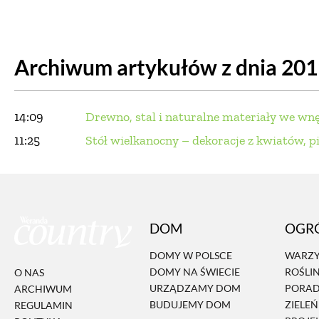
DOM
DOMY W POL
Archiwum artykułów z dnia 20
OGRÓD
WARZYWA
PROJEKTOWANIE
14:09
Drewno, stal i naturalne materiały we wn
DLA DOM
11:25
Stół wielkanocny – dekoracje z kwiatów, pi
ZWIERZĘTA W NAT
ZWYCZAJE
ZRÓ
DOM
OGR
DANIA GŁÓW
DOMY W POLSCE
WARZY
DOMY NA ŚWIECIE
ROŚLI
O NAS
URZĄDZAMY DOM
PORA
ARCHIWUM
BUDUJEMY DOM
ZIELE
REGULAMIN