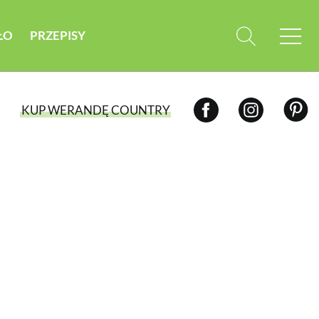
ŁO
PRZEPISY
KUP WERANDĘ COUNTRY
WYBIERZ TYP WYDANIA
WYDANIE DRUKOWANE
aktualny numer z dostawą do domu
E-WYDANIE PDF
przeglądaj bezpośrednio na Twoim
komputerze lub urządzeniu mobilnym