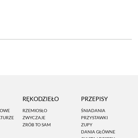
OM
BUDUJEMY DOM
DY
ZIELEŃ W DOMU
RALNA APTECZKA
A DOMOWE
EŁO
RZEMIOSŁO
ZYSTAWKI
ZUPY
RĘKODZIEŁO
PRZEPISY
TWORY
INNE
MOWE
RZEMIOSŁO
ŚNIADANIA
ATURZE
ZWYCZAJE
PRZYSTAWKI
ZRÓB TO SAM
ZUPY
DANIA GŁÓWNE