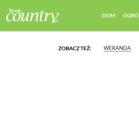
DOM
OGRÓ
WERANDA
ZOBACZ TEŻ:
LUB WYBIERZ JEDNĄ Z K