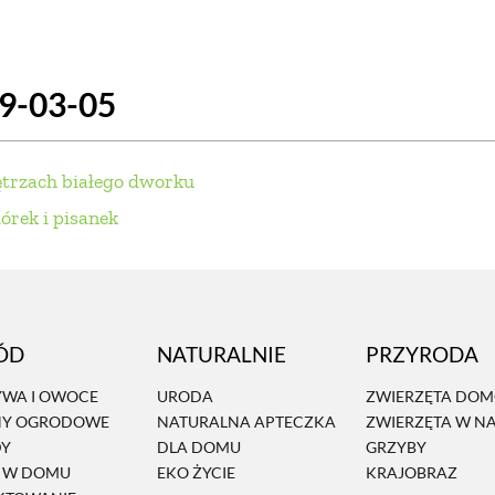
SCE
DOMY NA ŚWIECIE
URZĄDZAMY D
19-03-05
 I OWOCE
ROŚLINY OGRODOWE
PORA
 OGRODU
NATURALNIE
URODA
NATU
ętrzach białego dworku
U
EKO ŻYCIE
PRZYRODA
ZWIERZĘT
órek i pisanek
URZE
GRZYBY
KRAJOBRAZ
RĘKODZI
B TO SAM
PRZEPISY
ŚNIADANIA
PR
ÓD
NATURALNIE
PRZYRODA
NE
CIASTA I DESERY
DODATKI
PRZE
WA I OWOCE
URODA
ZWIERZĘTA DO
NY OGRODOWE
NATURALNA APTECZKA
ZWIERZĘTA W N
DY
DLA DOMU
GRZYBY
Ń W DOMU
EKO ŻYCIE
KRAJOBRAZ