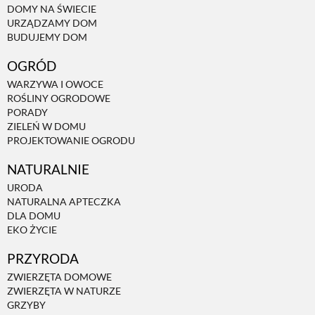
DOMY NA ŚWIECIE
URZĄDZAMY DOM
NATURALNIE
BUDUJEMY DOM
OGRÓD
URODA
WARZYWA I OWOCE
ROŚLINY OGRODOWE
PORADY
NATURALNA APTECZKA
ZIELEŃ W DOMU
PROJEKTOWANIE OGRODU
NATURALNIE
DLA DOMU
URODA
NATURALNA APTECZKA
EKO ŻYCIE
DLA DOMU
EKO ŻYCIE
PRZYRODA
PRZYRODA
ZWIERZĘTA DOMOWE
ZWIERZĘTA W NATURZE
ZWIERZĘTA DOMOWE
GRZYBY