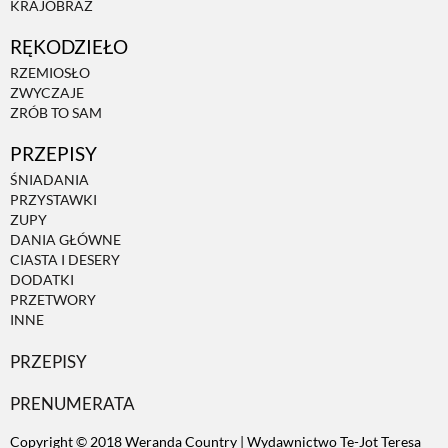
KRAJOBRAZ
RĘKODZIEŁO
ZWIERZĘTA W NATURZE
RZEMIOSŁO
ZWYCZAJE
GRZYBY
ZRÓB TO SAM
PRZEPISY
KRAJOBRAZ
ŚNIADANIA
PRZYSTAWKI
ZUPY
RĘKODZIEŁO
DANIA GŁÓWNE
CIASTA I DESERY
DODATKI
RZEMIOSŁO
PRZETWORY
INNE
PRZEPISY
ZWYCZAJE
PRENUMERATA
ZRÓB TO SAM
Copyright © 2018 Weranda Country | Wydawnictwo Te-Jot Teresa