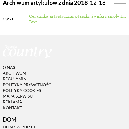
Archiwum artykułów z dnia 2018-12-18
Ceramika artystyczna: ptaszki, świnki i anioły Igi
BUDUJEMY DOM
09:21
Brej
OGRÓD
WARZYWA I OWOCE
O NAS
ROŚLINY OGRODOWE
ARCHIWUM
REGULAMIN
POLITYKA PRYWATNOŚCI
PORADY
POLITYKA COOKIES
MAPA SERWISU
REKLAMA
KONTAKT
ZIELEŃ W DOMU
DOM
PROJEKTOWANIE OGRODU
DOMY W POLSCE