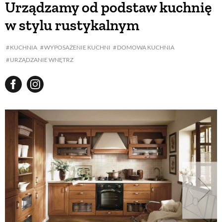
Urządzamy od podstaw kuchnię
w stylu rustykalnym
BUDUJEMY DOM
KUCHNIA
WYPOSAŻENIE KUCHNI
DOMOWA KUCHNIA
URZĄDZANIE WNĘTRZ
OGRÓD
WARZYWA I OWOCE
ROŚLINY OGRODOWE
PORADY
ZIELEŃ W DOMU
PROJEKTOWANIE OGRODU