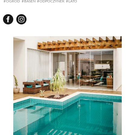
OGRÓD
BASEN
ODPOCZYNEK
LATO