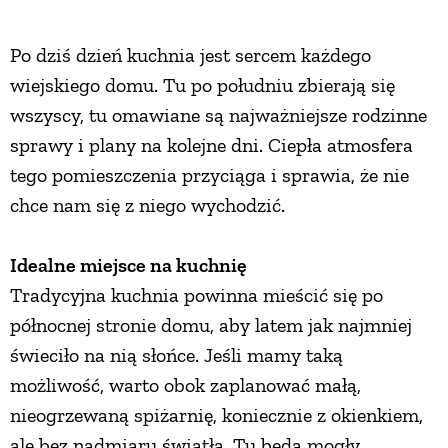
ZWIERZĘTA W NATURZE
Po dziś dzień kuchnia jest sercem każdego
wiejskiego domu. Tu po południu zbierają się
GRZYBY
wszyscy, tu omawiane są najważniejsze rodzinne
sprawy i plany na kolejne dni. Ciepła atmosfera
KRAJOBRAZ
tego pomieszczenia przyciąga i sprawia, że nie
chce nam się z niego wychodzić.
RĘKODZIEŁO
Idealne miejsce na kuchnię
Tradycyjna kuchnia powinna mieścić się po
RZEMIOSŁO
północnej stronie domu, aby latem jak najmniej
świeciło na nią słońce. Jeśli mamy taką
ZWYCZAJE
możliwość, warto obok zaplanować małą,
nieogrzewaną spiżarnię, koniecznie z okienkiem,
ZRÓB TO SAM
ale bez nadmiaru światła. Tu będą mogły