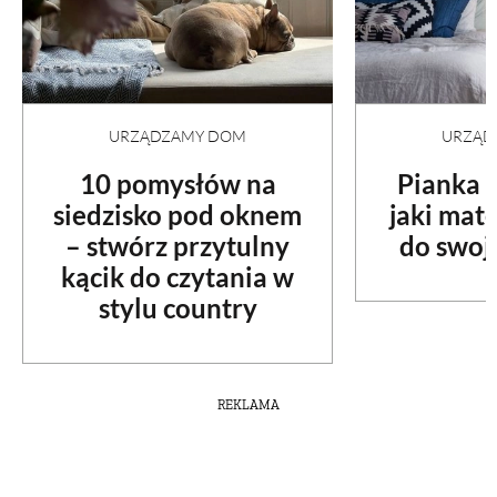
URZĄDZAMY DOM
URZĄD
10 pomysłów na
Pianka c
siedzisko pod oknem
jaki mat
– stwórz przytulny
do swoje
kącik do czytania w
stylu country
REKLAMA