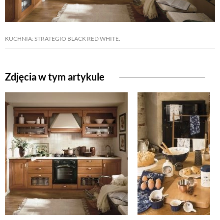
NATURALNIE
KUCHNIA: STRATEGIO BLACK RED WHITE.
URODA
Zdjęcia w tym artykule
NATURALNA APTECZKA
DLA DOMU
EKO ŻYCIE
PRZYRODA
ZWIERZĘTA DOMOWE