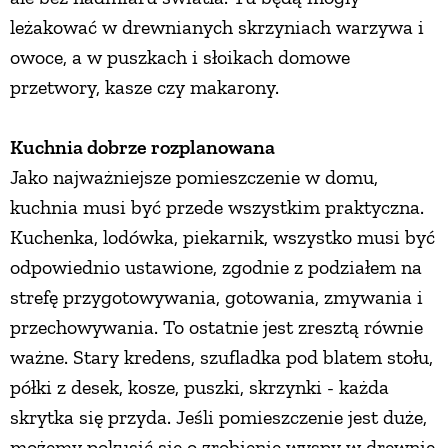
leżakować w drewnianych skrzyniach warzywa i
PRZEPISY
owoce, a w puszkach i słoikach domowe
przetwory, kasze czy makarony.
ŚNIADANIA
Kuchnia dobrze rozplanowana
PRZYSTAWKI
Jako najważniejsze pomieszczenie w domu,
kuchnia musi być przede wszystkim praktyczna.
ZUPY
Kuchenka, lodówka, piekarnik, wszystko musi być
odpowiednio ustawione, zgodnie z podziałem na
DANIA GŁÓWNE
strefę przygotowywania, gotowania, zmywania i
przechowywania. To ostatnie jest zresztą równie
CIASTA I DESERY
ważne. Stary kredens, szufladka pod blatem stołu,
półki z desek, kosze, puszki, skrzynki - każda
skrytka się przyda. Jeśli pomieszczenie jest duże,
DODATKI
możemy pokusić się o zrobienie wyspy w drewnie