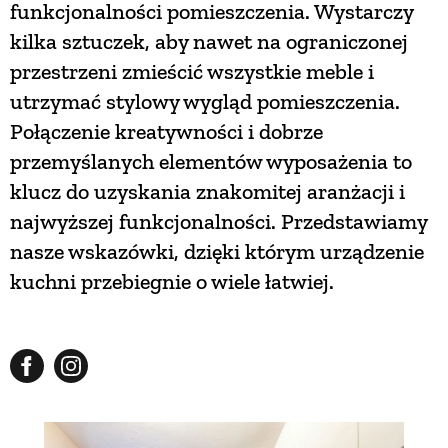
funkcjonalności pomieszczenia. Wystarczy
kilka sztuczek, aby nawet na ograniczonej
NATURALNIE
przestrzeni zmieścić wszystkie meble i
utrzymać stylowy wygląd pomieszczenia.
URODA
Połączenie kreatywności i dobrze
przemyślanych elementów wyposażenia to
NATURALNA APTECZKA
klucz do uzyskania znakomitej aranżacji i
najwyższej funkcjonalności. Przedstawiamy
DLA DOMU
nasze wskazówki, dzięki którym urządzenie
kuchni przebiegnie o wiele łatwiej.
EKO ŻYCIE
PRZYRODA
ZWIERZĘTA DOMOWE