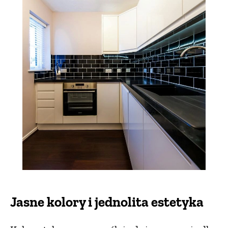
ZWIERZĘTA W NATURZE
GRZYBY
KRAJOBRAZ
RĘKODZIEŁO
RZEMIOSŁO
ZWYCZAJE
Jasne kolory i jednolita estetyka
ZRÓB TO SAM