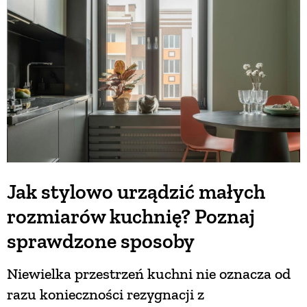
BUDUJEMY DOM
OGRÓD
WARZYWA I OWOCE
ROŚLINY OGRODOWE
Jak stylowo urządzić małych
rozmiarów kuchnię? Poznaj
PORADY
sprawdzone sposoby
ZIELEŃ W DOMU
Niewielka przestrzeń kuchni nie oznacza od
razu konieczności rezygnacji z
PROJEKTOWANIE OGRODU