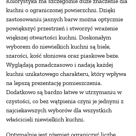
Kolorystyka ma szczególnie duże znaczenie dla
kuchni o ograniczonej powierzchni. Dzięki
PRZEPISY
zastosowaniu jasnych barw można optycznie
powiększyć przestrzeń i stworzyć wrażenie
ŚNIADANIA
większej otwartości kuchni. Doskonałym
wyborem do niewielkich kuchni są biele,
PRZYSTAWKI
szarości, kość słoniowa oraz piaskowe beże.
Wyglądają ponadczasowo i nadają każdej
ZUPY
kuchni unikatowego charakteru, który wpływa
na lepszą prezentację pomieszczenia.
DANIA GŁÓWNE
Dodatkowo są bardzo łatwe w utrzymaniu w
czystości, co bez wątpienia czyni je jednymi z
CIASTA I DESERY
najciekawszych wyborów dla wszystkich
właścicieli niewielkich kuchni.
DODATKI
Optymalnie jest również ograniczyć liczbę