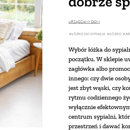
dobrze s
URZĄDZAMY DOM
ŁÓŻKO DO SYPIALNI
ŁÓŻKO
AR
Wybór łóżka do sypialn
początku. W sklepie uw
zagłówka albo promocja
innego: czy dwie osob
jest zbyt wąski, czy ko
rytmu codziennego ży
wyłącznie efektowny
centrum sypialni, któ
przestrzeń i dawać ko