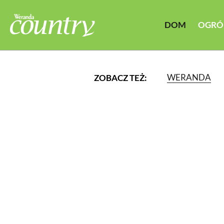
DOM
OGRÓ
WERANDA
ZOBACZ TEŻ:
LUB WYBIERZ JEDNĄ Z K