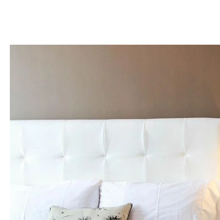
DOM
DOMY W POL
OGRÓD
WARZYWA
PROJEKTOWANIE
DLA DOM
ZWIERZĘTA W NAT
ZWYCZAJE
ZRÓ
DANIA GŁÓW