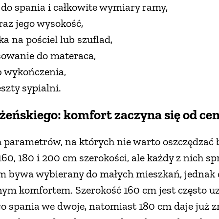
 do spania i całkowite wymiary ramy,
raz jego wysokość,
 na pościel lub szuflad,
asowanie do materaca,
ub wykończenia,
szty sypialni.
żeńskiego: komfort zaczyna się od c
ch parametrów, na których nie warto oszczędzać
 160, 180 i 200 cm szerokości, ale każdy z nich s
 bywa wybierany do małych mieszkań, jednak d
nym komfortem. Szerokość 160 cm jest często 
spania we dwoje, natomiast 180 cm daje już z