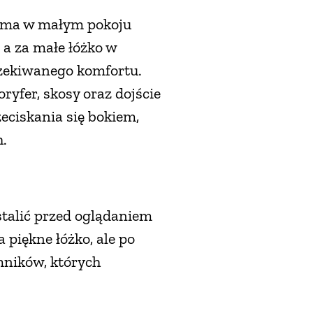
rama w małym pokoju
 a za małe łóżko w
zekiwanego komfortu.
ryfer, skosy oraz dojście
eciskania się bokiem,
h.
ustalić przed oglądaniem
 piękne łóżko, ale po
emników, których