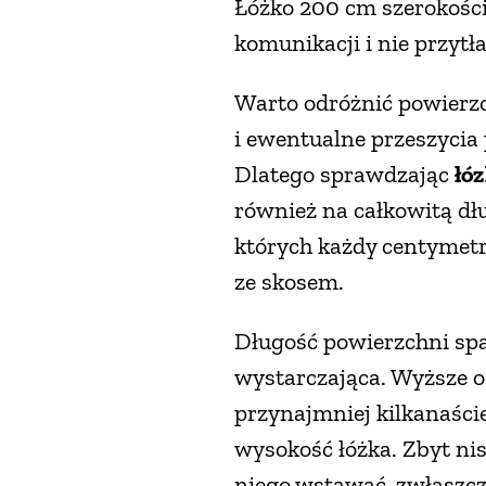
Łóżko 200 cm szerokości 
komunikacji i nie przytł
Warto odróżnić powierz
i ewentualne przeszycia 
Dlatego sprawdzając
łó
również na całkowitą dłu
których każdy centymetr 
ze skosem.
Długość powierzchni spa
wystarczająca. Wyższe o
przynajmniej kilkanaści
wysokość łóżka. Zbyt ni
niego wstawać, zwłaszcz