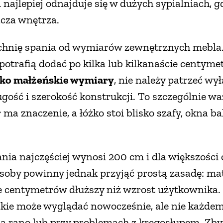
najlepiej odnajduje się w dużych sypialniach, g
acza wnętrza.
chnię spania od wymiarów zewnętrznych mebla.
potrafią dodać po kilka lub kilkanaście centymet
zko małżeńskie wymiary
, nie należy patrzeć wy
gość i szerokość konstrukcji. To szczególnie w
ma znaczenie, a łóżko stoi blisko szafy, okna b
nia najczęściej wynosi 200 cm i dla większości 
soby powinny jednak przyjąć prostą zasadę: ma
e centymetrów dłuższy niż wzrost użytkownika.
skie może wyglądać nowocześnie, ale nie każde
a rano lub przy problemach z kręgosłupem. Zbyt