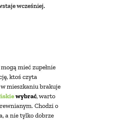
wstaje wcześniej.
y mogą mieć zupełnie
ję, ktoś czyta
o w mieszkaniu brakuje
ńskie
wybrać
, warto
drewnianym. Chodzi o
, a nie tylko dobrze