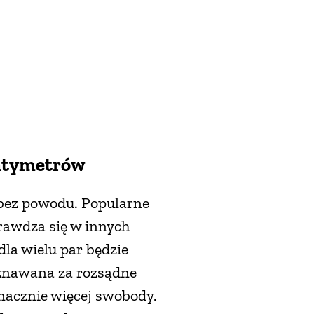
entymetrów
 bez powodu. Popularne
prawdza się w innych
la wielu par będzie
uznawana za rozsądne
nacznie więcej swobody.