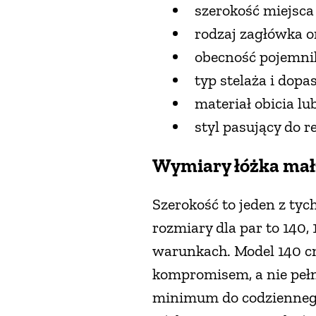
szerokość miejsca
rodzaj zagłówka o
obecność pojemnika
typ stelaża i dop
materiał obicia l
styl pasujący do re
Wymiary łóżka mał
Szerokość to jeden z ty
rozmiary dla par to 140,
warunkach. Model 140 cm
kompromisem, a nie peł
minimum do codziennego 