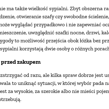
ie ma także wielkość sypialni. Zbyt obszerna 
dzenie, otwieranie szafy czy swobodne ścielenie,
oże wyglądać przypadkowo i nie zapewniać oc
eszczenie, uwzględnić szafki nocne, drzwi, kalo
gody to możliwość przejścia obok łóżka bez prz
 sypialni korzystają dwie osoby o różnych porac
e przed zakupem
ozstrzygać od razu, ale kilka spraw dobrze jest 
ala to uniknąć sytuacji, w której wybór pada na
jest za wysokie, za szerokie albo nie mieści poj
trzebują.