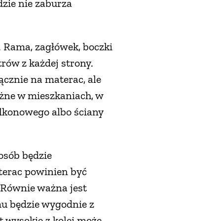
dzie nie zaburza
 Rama, zagłówek, boczki
rów z każdej strony.
łącznie na materac, ale
ażne w mieszkaniach, w
alkonowego albo ściany
osób będzie
terac powinien być
 Równie ważna jest
mu będzie wygodnie z
 wysokie z kolei może