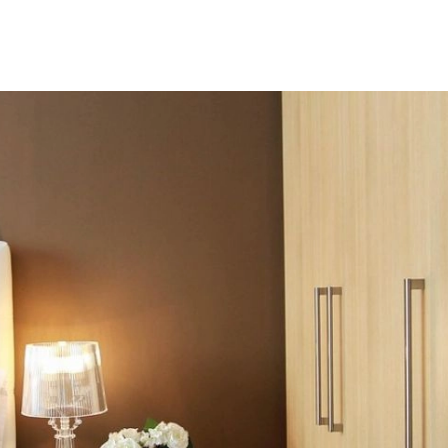
SCE
DOMY NA ŚWIECIE
URZĄDZAMY D
 I OWOCE
ROŚLINY OGRODOWE
PORA
 OGRODU
NATURALNIE
URODA
NATU
U
EKO ŻYCIE
PRZYRODA
ZWIERZĘT
URZE
GRZYBY
KRAJOBRAZ
RĘKODZI
B TO SAM
PRZEPISY
ŚNIADANIA
PR
NE
CIASTA I DESERY
DODATKI
PRZE