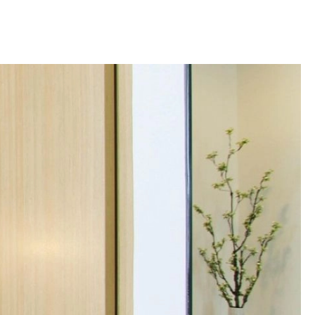
OM
BUDUJEMY DOM
DY
ZIELEŃ W DOMU
RALNA APTECZKA
A DOMOWE
EŁO
RZEMIOSŁO
ZYSTAWKI
ZUPY
TWORY
INNE