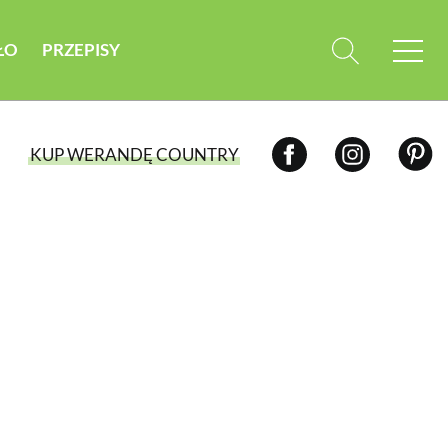
ŁO
PRZEPISY
KUP WERANDĘ COUNTRY
WYBIERZ TYP WYDANIA
WYDANIE DRUKOWANE
aktualny numer z dostawą do domu
E-WYDANIE PDF
przeglądaj bezpośrednio na Twoim
komputerze lub urządzeniu mobilnym