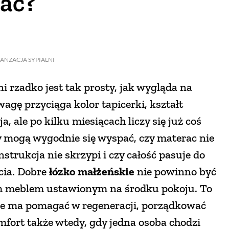
pać?
ANŻACJA SYPIALNI
i rzadko jest tak prosty, jak wygląda na
agę przyciąga kolor tapicerki, kształt
, ale po kilku miesiącach liczy się już coś
y mogą wygodnie się wyspać, czy materac nie
nstrukcja nie skrzypi i czy całość pasuje do
cia. Dobre
łózko małżeńskie
nie powinno być
m meblem ustawionym na środku pokoju. To
re ma pomagać w regeneracji, porządkować
mfort także wtedy, gdy jedna osoba chodzi