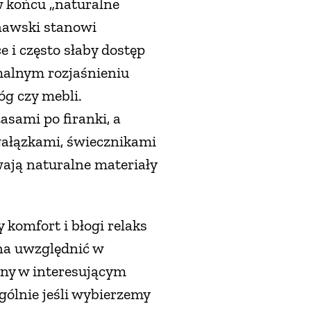
w końcu „naturalne
ynawski stanowi
 i często słaby dostęp
malnym rozjaśnieniu
óg czy mebli.
sami po firanki, a
gałązkami, świecznikami
ają naturalne materiały
komfort i błogi relaks
żna uwzględnić w
ony w interesującym
gólnie jeśli wybierzemy