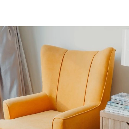
SCE
DOMY NA ŚWIECIE
URZĄDZAMY D
 I OWOCE
ROŚLINY OGRODOWE
PORA
 OGRODU
NATURALNIE
URODA
NATU
U
EKO ŻYCIE
PRZYRODA
ZWIERZĘT
URZE
GRZYBY
KRAJOBRAZ
RĘKODZI
B TO SAM
PRZEPISY
ŚNIADANIA
PR
NE
CIASTA I DESERY
DODATKI
PRZE