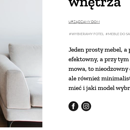
wnętrza
URZĄDZAMY DOM
WYBIERAMY FOTEL
MEBLE DO S
Jeden prosty mebel, a 
efektowny, a przy tym
mowa, to nieodzowny 
ale również minimali
mieć i jaki model wyb