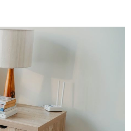
OM
BUDUJEMY DOM
DY
ZIELEŃ W DOMU
RALNA APTECZKA
A DOMOWE
EŁO
RZEMIOSŁO
ZYSTAWKI
ZUPY
TWORY
INNE