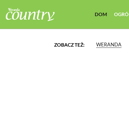
DOM
OGRÓ
WERANDA
ZOBACZ TEŻ:
LUB WYBIERZ JEDNĄ Z K