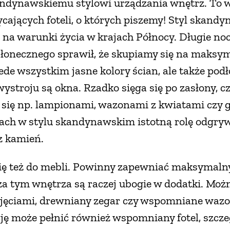
kandynawskiemu stylowi urządzania wnętrz. To 
cających foteli, o których piszemy! Styl skand
a warunki życia w krajach Północy. Długie noce
słonecznego sprawił, że skupiamy się na maksy
de wszystkim jasne kolory ścian, ale także podł
troju są okna. Rzadko sięga się po zasłony, cza
 się np. lampionami, wazonami z kwiatami czy 
jach w stylu skandynawskim istotną rolę odgryw
z kamień.
ę też do mebli. Powinny zapewniać maksymalny 
oza tym wnętrza są raczej ubogie w dodatki. Mo
djęciami, drewniany zegar czy wspomniane waz
ję może pełnić również wspomniany fotel, szcze