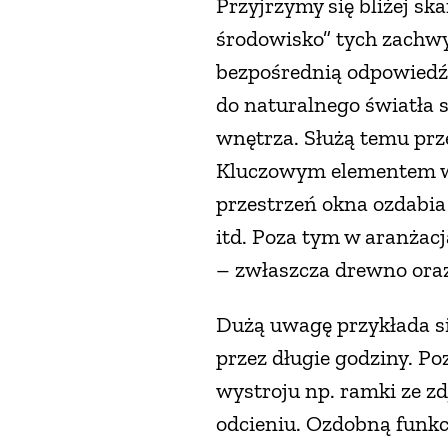
Przyjrzymy się bliżej s
środowisko” tych zachwy
bezpośrednią odpowiedź n
do naturalnego światła 
wnętrza. Służą temu prze
Kluczowym elementem wys
przestrzeń okna ozdabia
itd. Poza tym w aranżac
– zwłaszcza drewno ora
Dużą uwagę przykłada si
przez długie godziny. P
wystroju np. ramki ze z
odcieniu. Ozdobną funkc