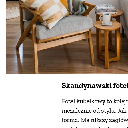
Skandynawski fote
Fotel kubełkowy to kole
niezależnie od stylu. J
formą. Ma niższy zagłówe