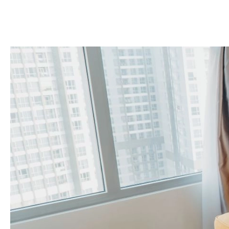
DOM
DOMY W POL
OGRÓD
WARZYWA
PROJEKTOWANIE
DLA DOM
ZWIERZĘTA W NAT
ZWYCZAJE
ZRÓ
DANIA GŁÓW