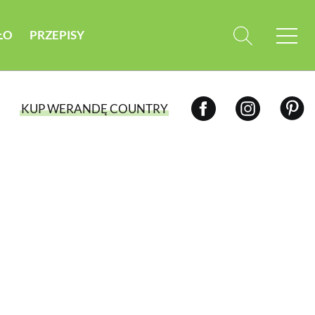
ŁO
PRZEPISY
KUP WERANDĘ COUNTRY
WYBIERZ TYP WYDANIA
WYDANIE DRUKOWANE
aktualny numer z dostawą do domu
E-WYDANIE PDF
przeglądaj bezpośrednio na Twoim
komputerze lub urządzeniu mobilnym