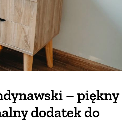
ndynawski – piękny
nalny dodatek do