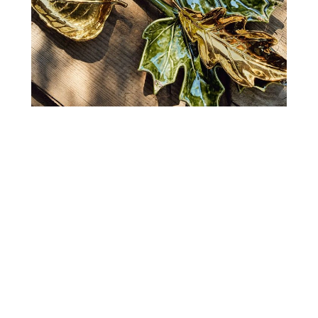
Warto przygotować dekoracje na różne pory
roku. Wyciągasz wtedy pudło z napisem „jesień”
i stroisz dom. Przez cały rok uzupełniasz swoją
kolekcję. Spodobają ci się wyjątkowe poduszki z
haftowanymi liśćmi? Kupujesz. Wypatrzysz
pomarańczowy wazon idealny do wstawienia
bukietów z astrów albo kolorowych liści? Też