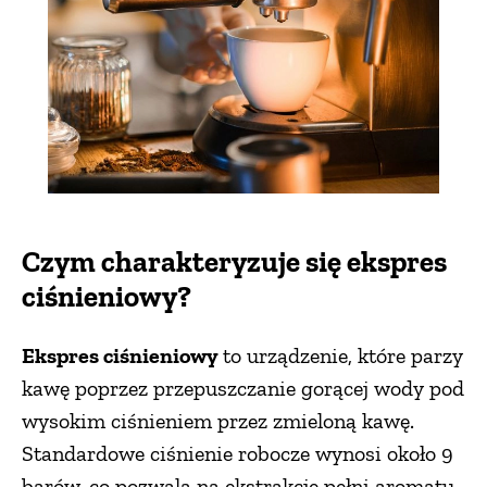
ZWIERZĘTA W NATURZE
GRZYBY
KRAJOBRAZ
RĘKODZIEŁO
Czym charakteryzuje się ekspres
ciśnieniowy?
RZEMIOSŁO
Ekspres ciśnieniowy
to urządzenie, które parzy
kawę poprzez przepuszczanie gorącej wody pod
ZWYCZAJE
wysokim ciśnieniem przez zmieloną kawę.
Standardowe ciśnienie robocze wynosi około 9
ZRÓB TO SAM
barów, co pozwala na ekstrakcję pełni aromatu