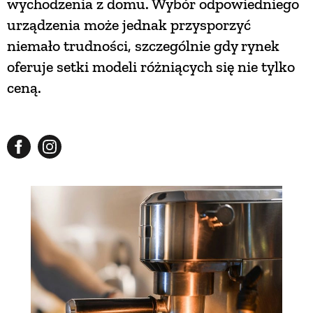
wychodzenia z domu. Wybór odpowiedniego
urządzenia może jednak przysporzyć
NATURALNIE
niemało trudności, szczególnie gdy rynek
oferuje setki modeli różniących się nie tylko
URODA
ceną.
NATURALNA APTECZKA
DLA DOMU
EKO ŻYCIE
PRZYRODA
ZWIERZĘTA DOMOWE