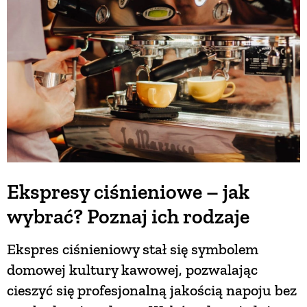
BUDUJEMY DOM
OGRÓD
WARZYWA I OWOCE
ROŚLINY OGRODOWE
Ekspresy ciśnieniowe – jak
wybrać? Poznaj ich rodzaje
PORADY
Ekspres ciśnieniowy stał się symbolem
ZIELEŃ W DOMU
domowej kultury kawowej, pozwalając
cieszyć się profesjonalną jakością napoju bez
PROJEKTOWANIE OGRODU