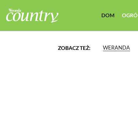
DOM
OGRÓ
WERANDA
ZOBACZ TEŻ:
LUB WYBIERZ JEDNĄ Z K