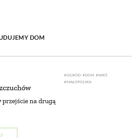
OM
BUDUJEMY DOM
DY
ZIELEŃ W DOMU
UDUJEMY DOM
RALNA APTECZKA
A DOMOWE
OGRÓD
DOM
WIEŚ
EŁO
RZEMIOSŁO
MAŁOPOLSKA
szczuchów
ZYSTAWKI
ZUPY
 przejście na drugą
TWORY
INNE
J