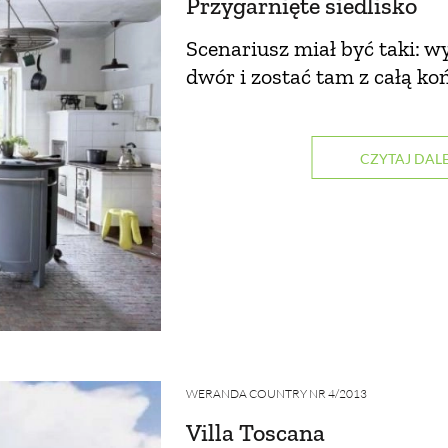
Przygarnięte siedlisko
Scenariusz miał być taki: 
dwór i zostać tam z całą k
CZYTAJ DALE
WERANDA COUNTRY NR 4/2013
Villa Toscana