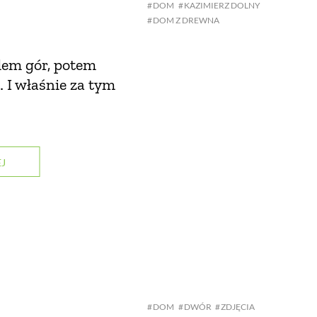
DOM
KAZIMIERZ DOLNY
DOM Z DREWNA
edem gór, potem
 I właśnie za tym
J
DOM
DWÓR
ZDJĘCIA