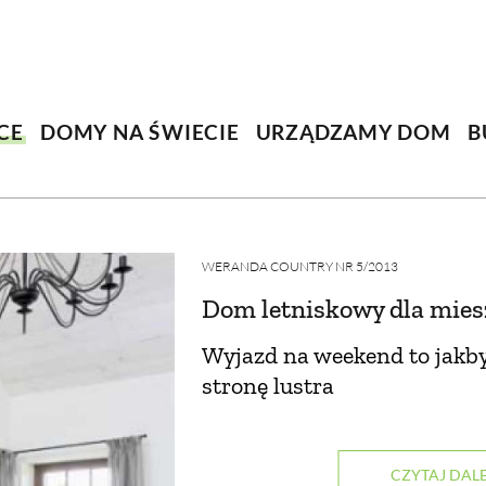
SCE
DOMY NA ŚWIECIE
URZĄDZAMY D
 I OWOCE
ROŚLINY OGRODOWE
PORA
CE
DOMY NA ŚWIECIE
URZĄDZAMY DOM
B
 OGRODU
NATURALNIE
URODA
NATU
U
EKO ŻYCIE
PRZYRODA
ZWIERZĘT
URZE
GRZYBY
KRAJOBRAZ
RĘKODZI
WERANDA COUNTRY NR 5/2013
Dom letniskowy dla mie
B TO SAM
PRZEPISY
ŚNIADANIA
PR
Wyjazd na weekend to jakby
NE
CIASTA I DESERY
DODATKI
PRZE
stronę lustra
CZYTAJ DALE