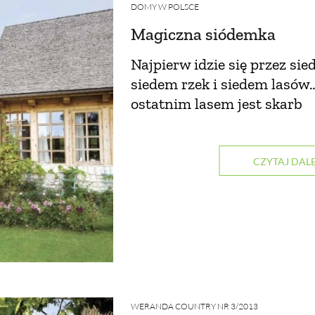
DOMY W POLSCE
Magiczna siódemka
Najpierw idzie się przez si
siedem rzek i siedem lasów…
ostatnim lasem jest skarb
CZYTAJ DALE
WERANDA COUNTRY NR 3/2013