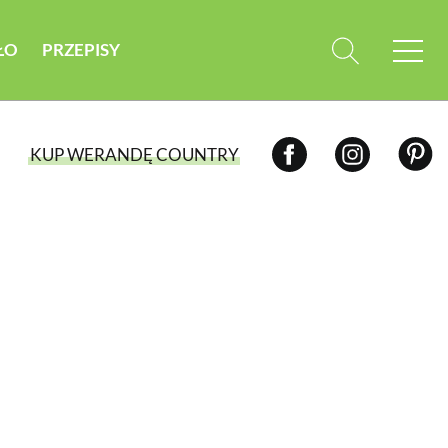
ŁO
PRZEPISY
KUP WERANDĘ COUNTRY
WYBIERZ TYP WYDANIA
WYDANIE DRUKOWANE
aktualny numer z dostawą do domu
E-WYDANIE PDF
przeglądaj bezpośrednio na Twoim
komputerze lub urządzeniu mobilnym