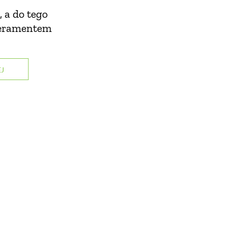
 a do tego
peramentem
J