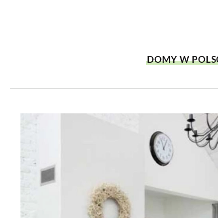
DOM
DOMY W POL
OGRÓD
WARZYWA
DOMY W POLS
PROJEKTOWANIE
DLA DOM
ZWIERZĘTA W NAT
ZWYCZAJE
ZRÓ
DANIA GŁÓW