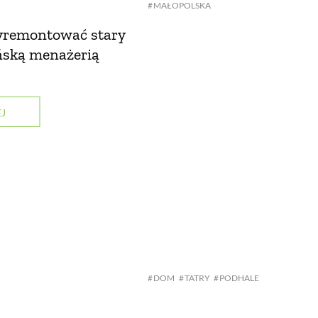
MAŁOPOLSKA
wyremontować stary
ońską menażerią
J
DOM
TATRY
PODHALE