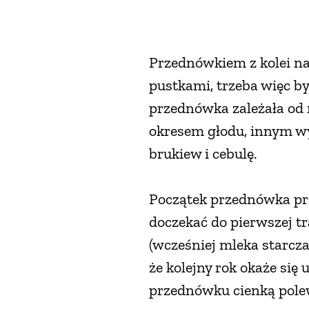
Przednówkiem z kolei na
pustkami, trzeba więc b
przednówka zależała od 
okresem głodu, innym wyd
brukiew i cebulę.
Początek przednówka prz
doczekać do pierwszej t
(wcześniej mleka starcza
że kolejny rok okaże się
przednówku cienką polew