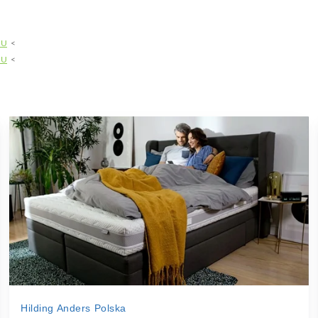
MU
MU