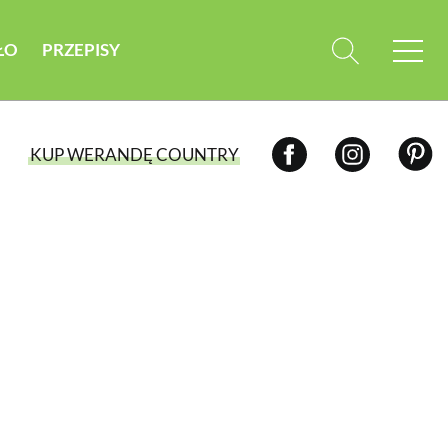
ŁO
PRZEPISY
KUP WERANDĘ COUNTRY
WYBIERZ TYP WYDANIA
WYDANIE DRUKOWANE
aktualny numer z dostawą do domu
E-WYDANIE PDF
przeglądaj bezpośrednio na Twoim
komputerze lub urządzeniu mobilnym