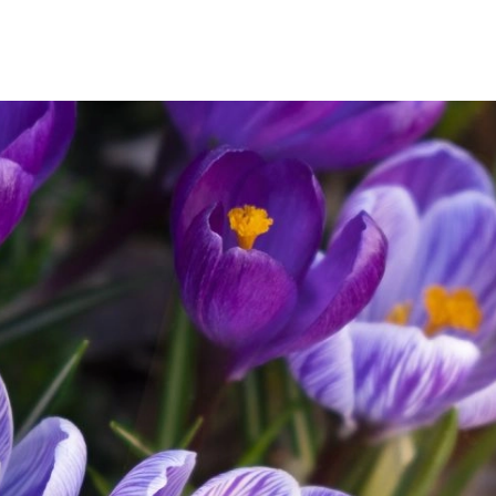
SCE
DOMY NA ŚWIECIE
URZĄDZAMY D
 I OWOCE
ROŚLINY OGRODOWE
PORA
 OGRODU
NATURALNIE
URODA
NATU
U
EKO ŻYCIE
PRZYRODA
ZWIERZĘT
URZE
GRZYBY
KRAJOBRAZ
RĘKODZI
B TO SAM
PRZEPISY
ŚNIADANIA
PR
NE
CIASTA I DESERY
DODATKI
PRZE