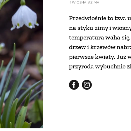
WIOSNA
ZIMA
Przedwiośnie to tzw. u
na styku zimy i wiosn
temperatura waha się,
drzew i krzewów nabrz
pierwsze kwiaty. Już w
przyroda wybuchnie zi