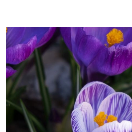
DOM
DOMY W POL
OGRÓD
WARZYWA
PROJEKTOWANIE
DLA DOM
ZWIERZĘTA W NAT
ZWYCZAJE
ZRÓ
DANIA GŁÓW