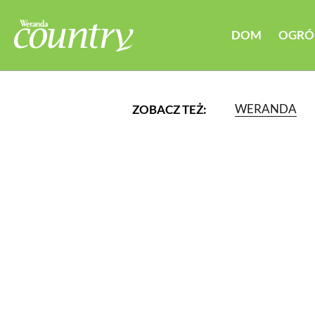
DOM
OGRÓ
WERANDA
ZOBACZ TEŻ:
LUB WYBIERZ JEDNĄ Z K