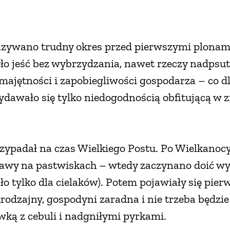
zywano trudny okres przed pierwszymi plonami.
yło jeść bez wybrzydzania, nawet rzeczy nadpsut
majętności i zapobiegliwości gospodarza – co dl
awało się tylko niedogodnością obfitującą w zi
ypadał na czas Wielkiego Postu. Po Wielkanocy 
rawy na pastwiskach – wtedy zaczynano doić wy
ło tylko dla cielaków). Potem pojawiały się pier
 urodzajny, gospodyni zaradna i nie trzeba będzi
ką z cebuli i nadgniłymi pyrkami.