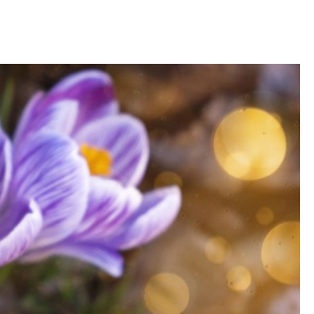
OM
BUDUJEMY DOM
DY
ZIELEŃ W DOMU
RALNA APTECZKA
A DOMOWE
EŁO
RZEMIOSŁO
ZYSTAWKI
ZUPY
TWORY
INNE