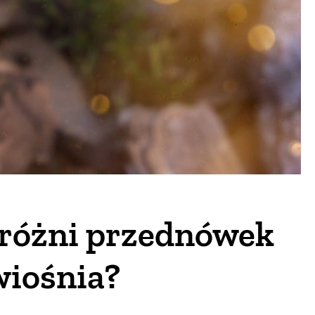
 różni przednówek
wiośnia?