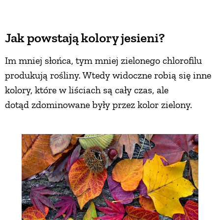
PRZEPISY
Jak powstają kolory jesieni?
ŚNIADANIA
Im mniej słońca, tym mniej zielonego chlorofilu
produkują rośliny. Wtedy widoczne robią się inne
PRZYSTAWKI
kolory, które w liściach są cały czas, ale
dotąd zdominowane były przez kolor zielony.
ZUPY
DANIA GŁÓWNE
CIASTA I DESERY
DODATKI