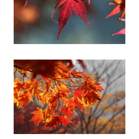
ZWIERZĘTA W NATURZE
GRZYBY
KRAJOBRAZ
RĘKODZIEŁO
RZEMIOSŁO
ZWYCZAJE
ZRÓB TO SAM