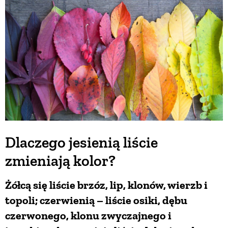
BUDUJEMY DOM
OGRÓD
WARZYWA I OWOCE
ROŚLINY OGRODOWE
Dlaczego jesienią liście
zmieniają kolor?
PORADY
Żółcą się liście brzóz, lip, klonów, wierzb i
ZIELEŃ W DOMU
topoli; czerwienią – liście osiki, dębu
czerwonego, klonu zwyczajnego i
PROJEKTOWANIE OGRODU