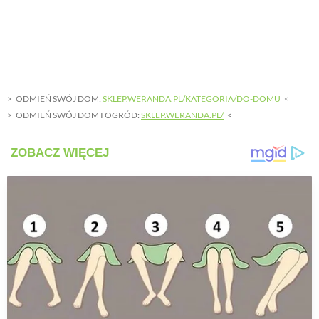
ODMIEŃ SWÓJ DOM:
SKLEP.WERANDA.PL/KATEGORIA/DO-DOMU
ODMIEŃ SWÓJ DOM I OGRÓD:
SKLEP.WERANDA.PL/