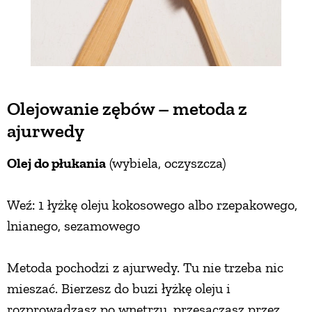
Olejowanie zębów – metoda z
ajurwedy
Olej do płukania
(wybiela, oczyszcza)
Weź: 1 łyżkę oleju kokosowego albo rzepakowego,
lnianego, sezamowego
Metoda pochodzi z ajurwedy. Tu nie trzeba nic
mieszać. Bierzesz do buzi łyżkę oleju i
rozprowadzasz po wnętrzu, przesączasz przez