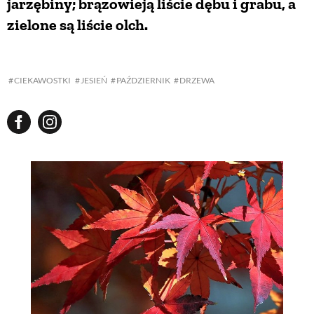
jarzębiny; brązowieją liście dębu i grabu, a
zielone są liście olch.
NATURALNIE
URODA
CIEKAWOSTKI
JESIEŃ
PAŹDZIERNIK
DRZEWA
NATURALNA APTECZKA
DLA DOMU
EKO ŻYCIE
PRZYRODA
ZWIERZĘTA DOMOWE