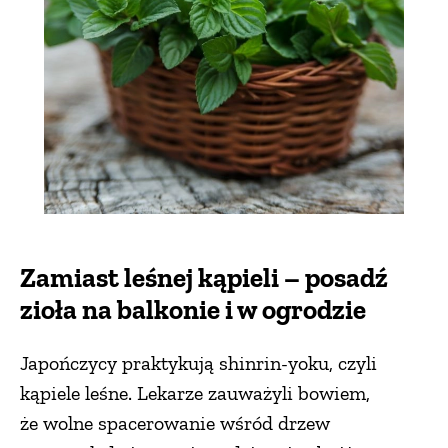
ZWIERZĘTA W NATURZE
GRZYBY
KRAJOBRAZ
RĘKODZIEŁO
Zamiast leśnej kąpieli – posadź
RZEMIOSŁO
zioła na balkonie i w ogrodzie
Japończycy praktykują shinrin-yoku, czyli
ZWYCZAJE
kąpiele leśne. Lekarze zauważyli bowiem,
że wolne spacerowanie wśród drzew
ZRÓB TO SAM