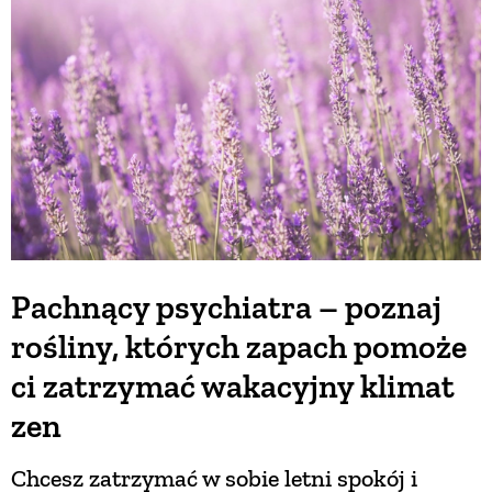
BUDUJEMY DOM
OGRÓD
WARZYWA I OWOCE
ROŚLINY OGRODOWE
Pachnący psychiatra – poznaj
rośliny, których zapach pomoże
PORADY
ci zatrzymać wakacyjny klimat
ZIELEŃ W DOMU
zen
Chcesz zatrzymać w sobie letni spokój i
PROJEKTOWANIE OGRODU