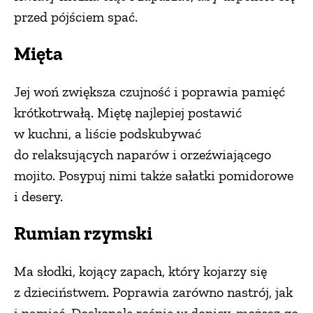
przed pójściem spać.
PRZETWORY
Mięta
INNE
Jej woń zwiększa czujność i poprawia pamięć
krótkotrwałą. Miętę najlepiej postawić
w kuchni, a liście podskubywać
do relaksujących naparów i orzeźwiającego
mojito. Posypuj nimi także sałatki pomidorowe
i desery.
Rumian rzymski
Ma słodki, kojący zapach, który kojarzy się
z dzieciństwem. Poprawia zarówno nastrój, jak
i pamięć. Doskonale rośnie w donicy, możesz go