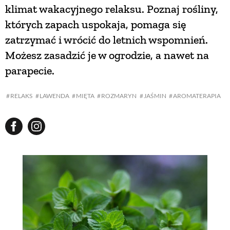
klimat wakacyjnego relaksu. Poznaj rośliny,
których zapach uspokaja, pomaga się
NATURALNIE
zatrzymać i wrócić do letnich wspomnień.
Możesz zasadzić je w ogrodzie, a nawet na
URODA
parapecie.
NATURALNA APTECZKA
RELAKS
LAWENDA
MIĘTA
ROZMARYN
JAŚMIN
AROMATERAPIA
DLA DOMU
EKO ŻYCIE
PRZYRODA
ZWIERZĘTA DOMOWE