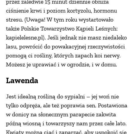
przez zaledwie 15 minut dziennie obniża
ciśnienie krwi i poziom kortyzolu, hormonu
PRZEPISY
stresu. (Uwaga! W tym roku wystartowało
także Polskie Towarzystwo Kąpieli Leśnych:
ŚNIADANIA
kapielelesne.pl). Jeśli jednak nie masz niedaleko
lasu, powrócić do powakacyjnej rzeczywistości
PRZYSTAWKI
pomogą ci rośliny, których zapach koi nerwy.
Możesz je uprawiać i w ogrodzie, i w domu.
ZUPY
Lawenda
DANIA GŁÓWNE
Jest idealną rośliną do sypialni – jej woń nie
tylko odpręża, ale też poprawia sen. Postawiona
CIASTA I DESERY
w donicy na słonecznym parapecie zakwita
późną wiosną i towarzyszy nam przez całe lato.
DODATKI
Kwiaty można ciąć i zaparzać, aby uspokoić się